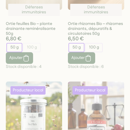
Défenses
Défenses
immunitaires
immunitaires
Ortie feuilles Bio – plante
Ortie rhizomes Bio – rhizomes
drainante reminéralisante
drainants, dépuratifs &
50g
circulatoires 50g
6,80 €
6,50 €
50 g
100 g
50 g
100 g
Ajouter
Ajouter
Stock disponible :
4
Stock disponible :
6