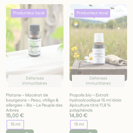
Défenses
Défenses
immunitaires
immunitaires
Platane – Macérat de
Propolis bio – Extrait
bourgeons – Peau, vitiligo &
hydroalcoolique 15 ml Idoia
allergies – Bio – Le Peuple des
Apiculture titré 17,8 %
Arbres
polyphénols
15,00 €
14,90 €
15 ml
15 ml