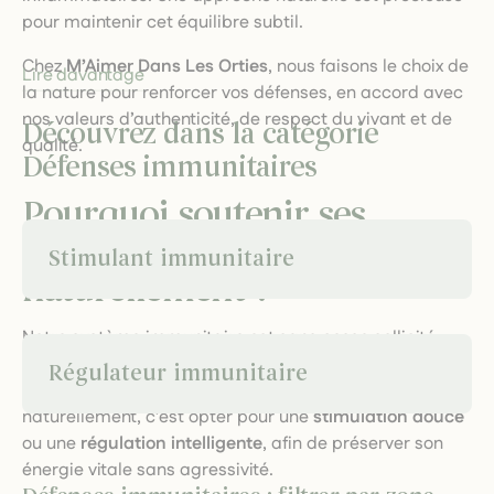
pour maintenir cet équilibre subtil.
Chez
M’Aimer Dans Les Orties
, nous faisons le choix de
Lire davantage
la nature pour renforcer vos défenses, en accord avec
nos valeurs d’authenticité, de respect du vivant et de
Découvrez dans la catégorie
qualité.
Défenses immunitaires
Pourquoi soutenir ses
défenses immunitaires
Stimulant immunitaire
naturellement ?
Notre système immunitaire est sans cesse sollicité.
Stress, pollution, fatigue ou changements saisonniers
Régulateur immunitaire
peuvent l’affaiblir. Prendre soin de ses défenses
naturellement, c’est opter pour une
stimulation douce
ou une
régulation intelligente
, afin de préserver son
énergie vitale sans agressivité.