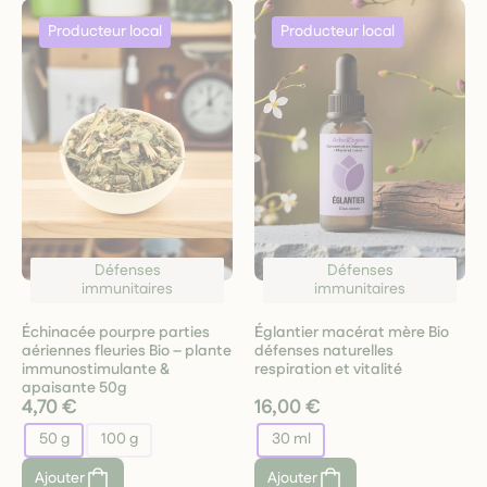
Défenses
Défenses
immunitaires
immunitaires
Échinacée pourpre parties
Églantier macérat mère Bio
aériennes fleuries Bio – plante
défenses naturelles
immunostimulante &
respiration et vitalité
apaisante 50g
4,70 €
16,00 €
50 g
100 g
30 ml
Ajouter
Ajouter