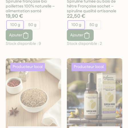
Spiruline française bio
Spiruline fumée au bois de
paillettes 100% naturelle –
hêtre Française sachet –
alimentation santé
spiruline qualité artisanale
19,90 €
22,50 €
100 g
50 g
100 g
50 g
Ajouter
Ajouter
Stock disponible :
9
Stock disponible :
2