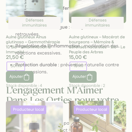
Renforcement des défenses
: soutien aux cellules
immunitaires.
Défenses
Défenses
immunitaires
immunitaires
Réduction de la fatigue
: énergie et vitalité
retrouvées.
Aulne glutineux Alnus
Aulne glutineux – Macérat de
glutinosa – Gemmothérapie
bourgeons – Mémoire &
Régulation de l’inflammation
: modération des
1D Bio – Inflammation &
défenses naturelles – Bio – Le
Immunité
Peuple des Arbres
réactions excessives.
21,50 €
15,00 €
Protection durable
: prévention naturelle contre
50 ml
15 ml
les agressions.
Ajouter
Ajouter
Stock disponible :
4
Stock disponible :
2
L'engagement
M’Aimer
Dans Les Orties
pour votre
immunité
Nos plantes sont cultivées par des
producteurs locaux
passionnés
, dans le respect des cycles naturels et des