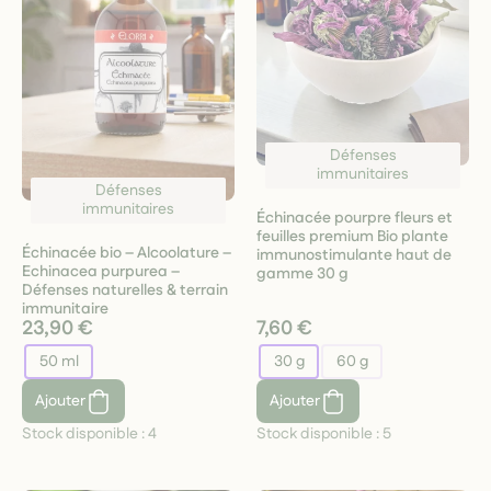
Défenses
immunitaires
Défenses
immunitaires
Échinacée pourpre fleurs et
feuilles premium Bio plante
Échinacée bio – Alcoolature –
immunostimulante haut de
Echinacea purpurea –
gamme 30 g
Défenses naturelles & terrain
immunitaire
23,90 €
7,60 €
50 ml
30 g
60 g
Ajouter
Ajouter
Stock disponible :
4
Stock disponible :
5