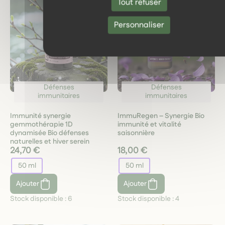
Tout refuser
Personnaliser
Défenses
Défenses
immunitaires
immunitaires
Immunité synergie
ImmuRegen – Synergie Bio
gemmothérapie 1D
immunité et vitalité
dynamisée Bio défenses
saisonnière
naturelles et hiver serein
24,70 €
18,00 €
50 ml
50 ml
Ajouter
Ajouter
Stock disponible :
6
Stock disponible :
4