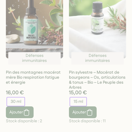
Défenses
Défenses
immunitaires
immunitaires
Pin des montagnes macérat
Pin sylvestre – Macérat de
mère Bio respiration fatigue
bourgeons – Os, articulations
et énergie
& tonus – Bio – Le Peuple des
Arbres
16,00 €
15,00 €
30 ml
15 ml
Ajouter
Ajouter
Stock disponible :
2
Stock disponible :
11