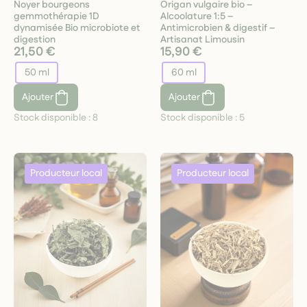
Noyer bourgeons
Origan vulgaire bio –
gemmothérapie 1D
Alcoolature 1:5 –
dynamisée Bio microbiote et
Antimicrobien & digestif –
digestion
Artisanat Limousin
21,50 €
15,90 €
50 ml
60 ml
Ajouter
Ajouter
Stock disponible :
8
Stock disponible :
5