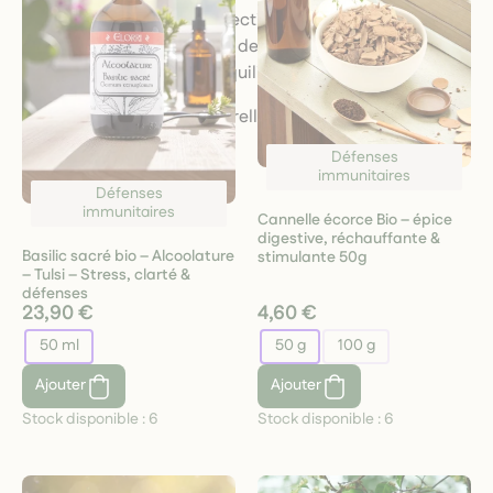
écosystèmes. Chaque sélection est réalisée avec soin
pour vous offrir le meilleur de la nature, au service
d’une immunité forte et équilibrée.
Protégez votre santé naturellement avec
M’Aimer
Dans Les Orties
.
Défenses
immunitaires
Défenses
immunitaires
Cannelle écorce Bio – épice
digestive, réchauffante &
Basilic sacré bio – Alcoolature
stimulante 50g
– Tulsi – Stress, clarté &
défenses
23,90 €
4,60 €
50 ml
50 g
100 g
Ajouter
Ajouter
Stock disponible :
6
Stock disponible :
6