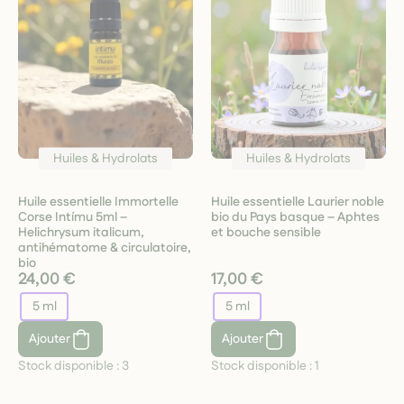
Huiles & Hydrolats
Huiles & Hydrolats
Huile essentielle Immortelle
Huile essentielle Laurier noble
Corse Intímu 5ml –
bio du Pays basque – Aphtes
Helichrysum italicum,
et bouche sensible
antihématome & circulatoire,
bio
24,00 €
17,00 €
5 ml
5 ml
Ajouter
Ajouter
Stock disponible :
3
Stock disponible :
1