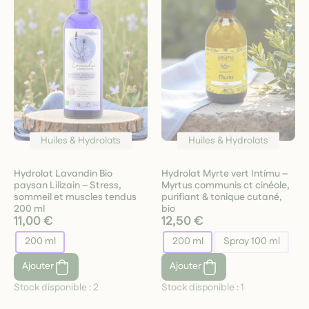
Huiles & Hydrolats
Huiles & Hydrolats
Hydrolat Lavandin Bio
Hydrolat Myrte vert Intímu –
paysan Lilizain – Stress,
Myrtus communis ct cinéole,
sommeil et muscles tendus
purifiant & tonique cutané,
200 ml
bio
11,00 €
12,50 €
200 ml
200 ml
Spray 100 ml
Ajouter
Ajouter
Stock disponible :
2
Stock disponible :
1