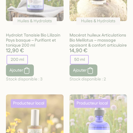
Huiles & Hydrolats
Huiles & Hydrolats
Hydrolat Tanaisie Bio Lilizain
Macérat huileux Articulations
Pays basque – Purifiant et
Bio Melilotus – massage
tonique 200 ml
apaisant & confort articulaire
12,90 €
14,90 €
200 ml
50 ml
Ajouter
Ajouter
Stock disponible :
3
Stock disponible :
2