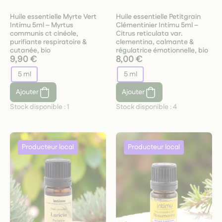
Huile essentielle Myrte Vert
Huile essentielle Petitgrain
Intímu 5ml – Myrtus
Clémentinier Intímu 5ml –
communis ct cinéole,
Citrus reticulata var.
purifiante respiratoire &
clementina, calmante &
cutanée, bio
régulatrice émotionnelle, bio
9,90 €
8,00 €
5 ml
5 ml
Ajouter
Ajouter
Stock disponible :
1
Stock disponible :
4