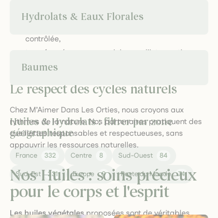
100% pures et naturelles,
Hydrolats & Eaux Florales
issues de l’agriculture biologique ou sauvage
contrôlée,
transformées avec un minimum d’intervention
pour conserver toutes les propriétés des plantes.
Baumes
Le respect des cycles naturels
Chez M’Aimer Dans Les Orties, nous croyons aux
Huiles & Hydrolats : filtrer par zone
rythmes de la nature. Nos partenaires pratiquent des
géographique
cueillettes responsables et respectueuses, sans
appauvrir les ressources naturelles.
France
332
Centre
8
Sud-Ouest
84
Nos Huiles : soins précieux
Sud-Est
231
Europe
9
Reste du Monde
74
pour le corps et l'esprit
Les huiles végétales
proposées sont de véritables