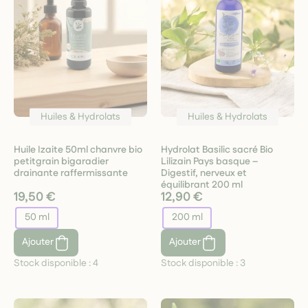
Huiles & Hydrolats
Huiles & Hydrolats
Huile Izaite 50ml chanvre bio
Hydrolat Basilic sacré Bio
petitgrain bigaradier
Lilizain Pays basque –
drainante raffermissante
Digestif, nerveux et
équilibrant 200 ml
19,50 €
12,90 €
50 ml
200 ml
Ajouter
Ajouter
Stock disponible :
4
Stock disponible :
3