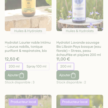
Huiles & Hydrolats
Huiles & Hydrolats
Hydrolat Laurier noble Intímu
Hydrolat Lavande sauvage
– Laurus nobilis, tonique
Bio Lilizain Pays basque (eau
purifiant & respiratoire, bio
florale) – Stress, peau
échauffée et piqûres 200 ml
12,50 €
11,00 €
200 ml
Spray 100 ml
200 ml
Ajouter
Ajouter
Stock disponible :
3
Stock disponible :
2