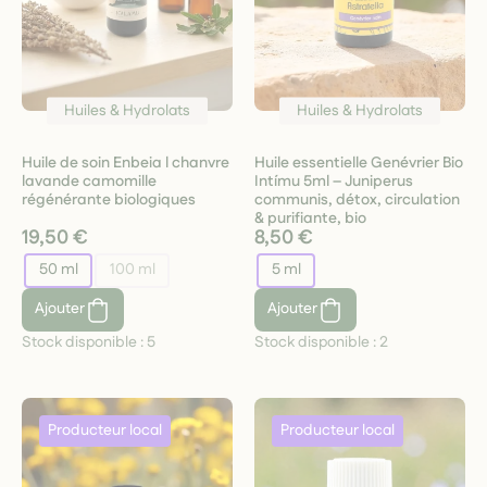
Huiles & Hydrolats
Huiles & Hydrolats
Huile de soin Enbeia l chanvre
Huile essentielle Genévrier Bio
lavande camomille
Intímu 5ml – Juniperus
régénérante biologiques
communis, détox, circulation
& purifiante, bio
19,50 €
8,50 €
50 ml
100 ml
5 ml
Ajouter
Ajouter
Stock disponible :
5
Stock disponible :
2