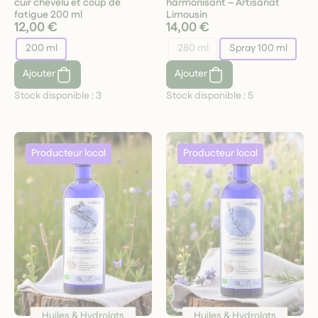
cuir chevelu et coup de
harmonisant – Artisanat
fatigue 200 ml
Limousin
12,00 €
14,00 €
200 ml
280 ml
Spray 100 ml
Ajouter
Ajouter
Stock disponible :
3
Stock disponible :
5
Huiles & Hydrolats
Huiles & Hydrolats