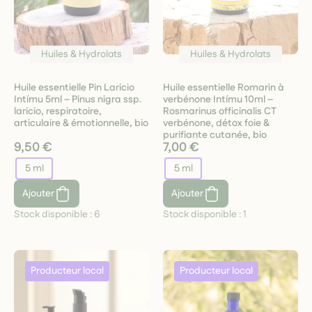
Huiles & Hydrolats
Huiles & Hydrolats
Huile essentielle Pin Laricio
Huile essentielle Romarin à
Intímu 5ml – Pinus nigra ssp.
verbénone Intímu 10ml –
laricio, respiratoire,
Rosmarinus officinalis CT
articulaire & émotionnelle, bio
verbénone, détox foie &
purifiante cutanée, bio
9,50 €
7,00 €
5 ml
5 ml
Ajouter
Ajouter
Stock disponible :
6
Stock disponible :
1