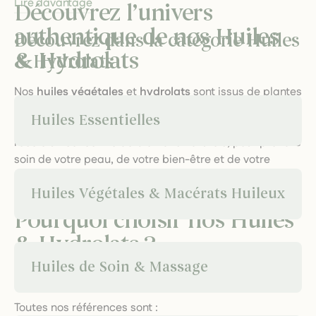
Lire davantage
Découvrez l’univers
authentique de nos Huiles
Découvrez dans la catégorie Huiles
& Hydrolats
& Hydrolats
Nos
huiles végétales
et
hydrolats
sont issus de plantes
cultivées ou cueillies dans des conditions
Huiles Essentielles
respectueuses de l’environnement. Chaque flacon
recèle un concentré de bienfaits naturels, pour prendre
soin de votre peau, de votre bien-être et de votre
équilibre au quotidien.
Huiles Végétales & Macérats Huileux
Pourquoi choisir nos Huiles
& Hydrolats ?
Huiles de Soin & Massage
Une qualité irréprochable
Toutes nos références sont :