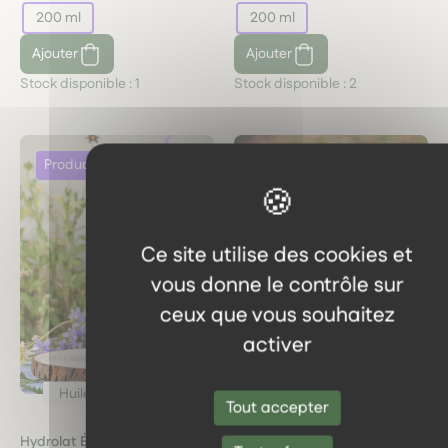
200 ml
200 ml
Ajouter
Ajouter
Stock disponible :
1
Stock disponible :
2
Ce site utilise des cookies et
vous donne le contrôle sur
ceux que vous souhaitez
activer
Huiles & Hydrolats
Huiles & Hydrolats
Tout accepter
Hydrolat Échinacée Bio
Hydrolat Genévrier nain