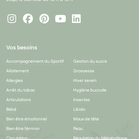
Instagram
Facebook
Pinterest
LinkedIn
Youtube
Vos besoins
Accompagnement du Sportif
Gestion du sucre
Allaitement
Grossesse
Allergies
Hiver serein
Arrêt du tabac
Hygiène buccale
Articulations
Insectes
Bébé
Libido
Bien être émotionnel
Maux de tête
Bien être féminin
Peau
Circulation
Régulation du Métabolisme