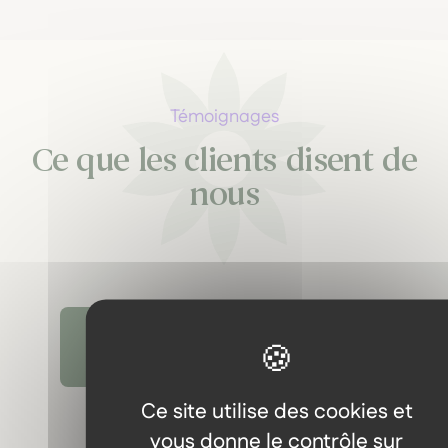
Témoignages
Ce que les clients disent de
nous
Découvrir tous les témoignages
Ce site utilise des cookies et
vous donne le contrôle sur