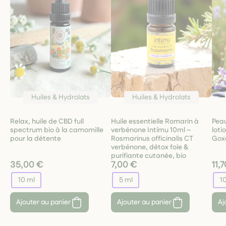
Huiles & Hydrolats
Huiles & Hydrolats
Relax, huile de CBD full
Huile essentielle Romarin à
Peau
spectrum bio à la camomille
verbénone Intímu 10ml –
loti
pour la détente
Rosmarinus officinalis CT
Goxo
verbénone, détox foie &
purifiante cutanée, bio
35,00 €
7,00 €
11,
10 ml
5 ml
1
Ajouter au panier
Ajouter au panier
Aj