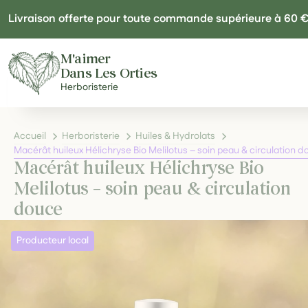
Panneau de gestion des cookies
Livraison offerte pour toute commande supérieure à 60 
M'aimer
Dans Les Orties
Herboristerie
Accueil
Herboristerie
Huiles & Hydrolats
Macérât huileux Hélichryse Bio Melilotus – soin peau & circulation 
Macérât huileux Hélichryse Bio
Melilotus – soin peau & circulation
douce