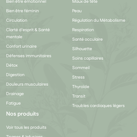
Bien être émotionnel
Maux de tête
Bien être féminin
Peau
Circulation
Régulation du Métabolisme
Clarté d'esprit & Santé
Respiration
mentale
Santé occulaire
Confort urinaire
Silhouette
Défenses immunitaires
Soins capillaires
Détox
Sommeil
Digestion
Stress
Douleurs musculaires
Thyroïde
Drainage
Transit
Fatigue
Troubles cardiaques légers
Nos produits
Voir tous les produits