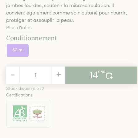
jambes lourdes, soutenir la micro-circulation. Il
convient également comme soin cutané pour nourrir,
protéger et assouplir la peau.
Plus d'infos
Conditionnement
50 ml
14,90 €
-
+
14
€ 90
TTC
Stock disponible :
2
Certifications