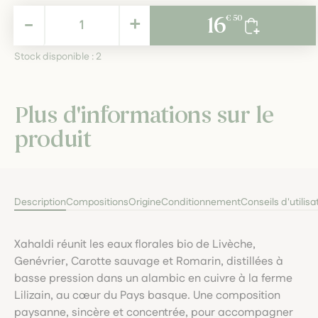
16,50 €
-
+
16
€ 50
TTC
Stock disponible :
2
Plus d'informations sur le
produit
Description
Compositions
Origine
Conditionnement
Conseils d'utilisa
Xahaldi réunit les eaux florales bio de Livèche,
Genévrier, Carotte sauvage et Romarin, distillées à
basse pression dans un alambic en cuivre à la ferme
Lilizain, au cœur du Pays basque. Une composition
paysanne, sincère et concentrée, pour accompagner