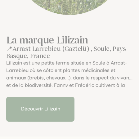
La marque Lilizain
Arrast Larrebieu (Gaztelü) , Soule, Pays
Basque, France
Lilizain est une petite ferme située en Soule à Arrast-
Larrebieu où se côtoient plantes médicinales et
animaux (brebis, chevaux...), dans le respect du vivant
et de la biodiversité. Fanny et Frédéric cultivent à la
main et en traction animale avec Eole dans les pentes
de Gaztelü, de la graine jusqu'à la plante et pratiquent
des cueillettes de plantes sauvages.Eaux florales,
Découvrir Lilizain
Huiles essentielles et plantes sèches (tisanes et
aromates) issus de plantes transformées par leurs
soins, sont proposées en Agriculture Biologique pour
les humains et pour les animaux.