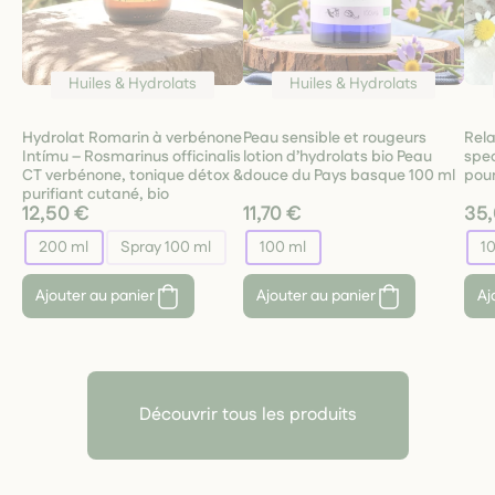
Huiles & Hydrolats
Huiles & Hydrolats
Hydrolat Romarin à verbénone
Peau sensible et rougeurs
Rela
Intímu – Rosmarinus officinalis
lotion d’hydrolats bio Peau
spec
CT verbénone, tonique détox &
douce du Pays basque 100 ml
pour
purifiant cutané, bio
12,50 €
11,70 €
35
200 ml
Spray 100 ml
100 ml
1
Ajouter au panier
Ajouter au panier
Aj
Découvrir tous les produits