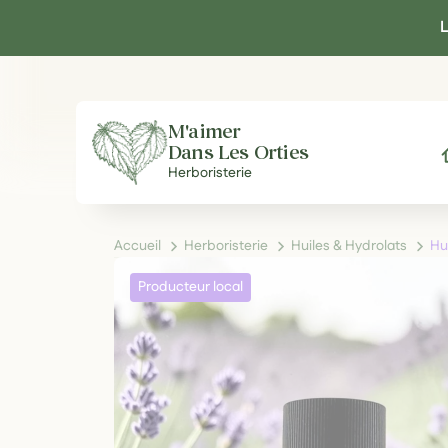
Panneau de gestion des cookies
L
M'aimer
Dans Les Orties
A
Herboristerie
Accueil
Herboristerie
Huiles & Hydrolats
Hu