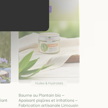
Huiles & Hydrolats
Baume au Plantain bio –
fiant
Apaisant piqûres et irritations –
Fabrication artisanale Limousin