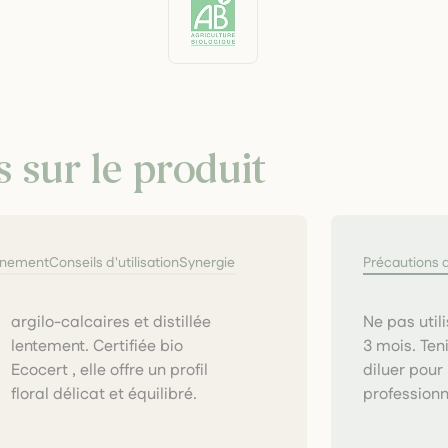
s sur le produit
nnement
Conseils d'utilisation
Synergie
Précautions 
Ne pas util
3 mois. Ten
diluer pou
floral délicat et équilibré.
professionn