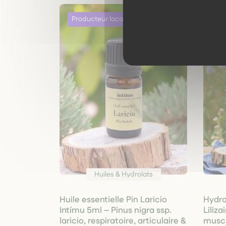
Huiles & Hydrolats
Huile essentielle Pin Laricio
Hydro
Intímu 5ml – Pinus nigra ssp.
Liliza
laricio, respiratoire, articulaire &
muscl