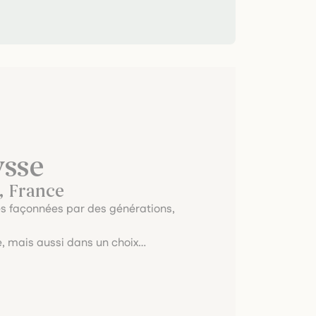
sse
, France
es façonnées par des générations,
e, mais aussi dans un choix
que, mais par l’attachement à la
tenir et de vous transmettre.