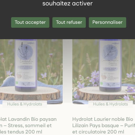
souhaitez activer
Tout accepter
Tout refuser
Personnaliser
Huiles & Hydrolats
Huiles & Hydrolats
lat Lavandin Bio paysan
Hydrolat Laurier noble Bio
in – Stress, sommeil et
Lilizain Pays basque – Puri
es tendus 200 ml
et circulatoire 200 ml