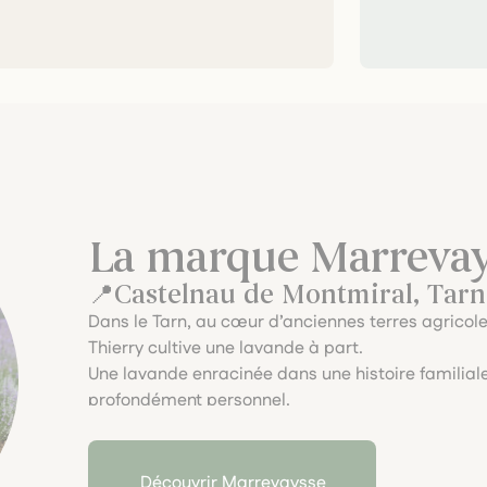
La marque Marrevay
Castelnau de Montmiral, Tarn
Dans le Tarn, au cœur d’anciennes terres agricol
Thierry cultive une lavande à part.
Une lavande enracinée dans une histoire familial
profondément personnel.
Car ici, rien n’est guidé par la nécessité économi
terre et au vivant.
Un engagement rare, que nous avons choisi de sou
Découvrir Marrevaysse