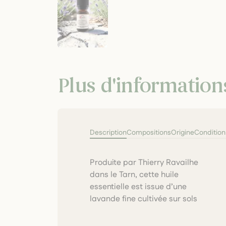
Plus d'information
Description
Compositions
Origine
Conditio
Produite par Thierry Ravailhe
argilo-calcaires et distillée
dans le Tarn, cette huile
lentement. Certifiée bio
essentielle est issue d’une
Ecocert , elle offre un profil
lavande fine cultivée sur sols