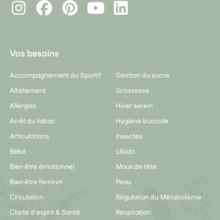
Instagram
Facebook
Pinterest
LinkedIn
Youtube
Vos besoins
Accompagnement du Sportif
Gestion du sucre
Allaitement
Grossesse
Allergies
Hiver serein
Arrêt du tabac
Hygiène buccale
Articulations
Insectes
Bébé
Libido
Bien être émotionnel
Maux de tête
Bien être féminin
Peau
Circulation
Régulation du Métabolisme
Clarté d'esprit & Santé
Respiration