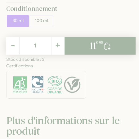
Conditionnement
30 ml
100 ml
11,95 €
-
+
11
€ 95
TTC
Stock disponible :
3
Certifications
Plus d'informations sur le
produit