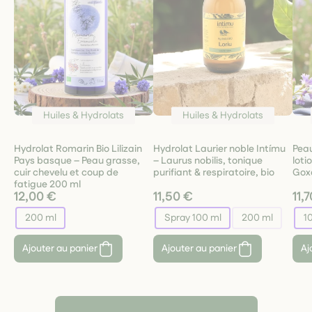
Huiles & Hydrolats
Huiles & Hydrolats
Hydrolat Romarin Bio Lilizain
Hydrolat Laurier noble Intímu
Peau
Pays basque – Peau grasse,
– Laurus nobilis, tonique
loti
cuir chevelu et coup de
purifiant & respiratoire, bio
Goxo
fatigue 200 ml
12,00 €
11,50 €
11,
200 ml
Spray 100 ml
200 ml
1
Ajouter au panier
Ajouter au panier
Aj