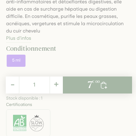
anti-inflammatoires et détoxifiantes digestives, elle
aide en cas de surcharge hépatique ou digestion
difficile. En cosmétique, purifie les peaux grasses,
acnéiques, vergetures et stimule la microcirculation
du cuir chevelu
Plus d'infos
Conditionnement
5 ml
7,00 €
-
+
7
€ 00
TTC
Stock disponible :
1
Certifications