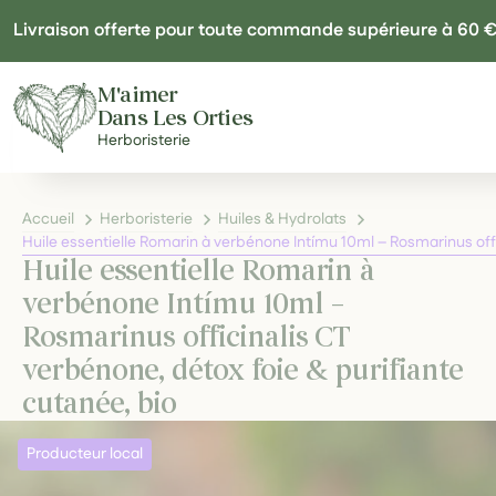
Panneau de gestion des cookies
Livraison offerte pour toute commande supérieure à 60 
M'aimer
Dans Les Orties
Herboristerie
Accueil
Herboristerie
Huiles & Hydrolats
Huile essentielle Romarin à verbénone Intímu 10ml – Rosmarinus offi
Huile essentielle Romarin à
verbénone Intímu 10ml –
Rosmarinus officinalis CT
verbénone, détox foie & purifiante
cutanée, bio