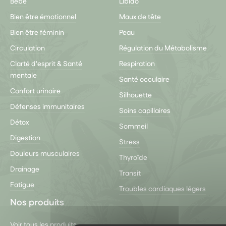
Bébé
Libido
Bien être émotionnel
Maux de tête
Bien être féminin
Peau
Circulation
Régulation du Métabolisme
Clarté d'esprit & Santé
Respiration
mentale
Santé occulaire
Confort urinaire
Silhouette
Défenses immunitaires
Soins capillaires
Détox
Sommeil
Digestion
Stress
Douleurs musculaires
Thyroïde
Drainage
Transit
Fatigue
Troubles cardiaques légers
Nos produits
Voir tous les produits