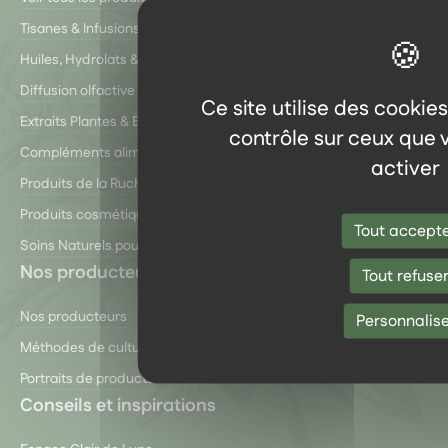
Tisanes & Infusions
Huiles, Hydrolats & Baumes
Diffusion olfactive & Inhalation
Ce site utilise des cookie
Extraits Plantes & Elixirs floraux
contrôle sur ceux que 
Compléments alimentaires
activer
Produits de la Ruche
Produits cosmétiques
Tout accept
Soins Naturels pour Animaux
Nos producteurs et partenaires
Tout refuse
Nos producteurs
Personnalise
Méthodes de culture (bio, Demeter…)
Portraits de producteurs
Conseils et inspirations