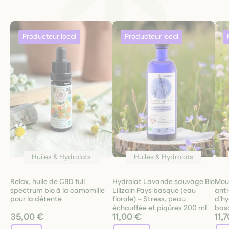
Huiles & Hydrolats
Huiles & Hydrolats
Relax, huile de CBD full
Hydrolat Lavande sauvage Bio
Mous
spectrum bio à la camomille
Lilizain Pays basque (eau
anti
pour la détente
florale) – Stress, peau
d’hy
échauffée et piqûres 200 ml
bas
35,00 €
11,00 €
11,