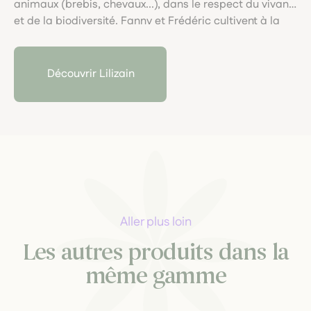
animaux (brebis, chevaux...), dans le respect du vivant
et de la biodiversité. Fanny et Frédéric cultivent à la
main et en traction animale avec Eole dans les pentes
de Gaztelü, de la graine jusqu'à la plante et pratiquent
des cueillettes de plantes sauvages.Eaux florales,
Découvrir Lilizain
Huiles essentielles et plantes sèches (tisanes et
aromates) issus de plantes transformées par leurs
soins, sont proposées en Agriculture Biologique pour
les humains et pour les animaux.
Aller plus loin
Les autres produits dans la
même gamme