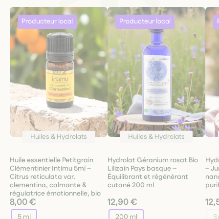
Huiles & Hydrolats
Huiles & Hydrolats
Huile essentielle Petitgrain
Hydrolat Géranium rosat Bio
Hydr
Clémentinier Intímu 5ml –
Lilizain Pays basque –
– Ju
Citrus reticulata var.
Équilibrant et régénérant
nana
clementina, calmante &
cutané 200 ml
puri
régulatrice émotionnelle, bio
8,00 €
12,90 €
12,
5 ml
200 ml
S