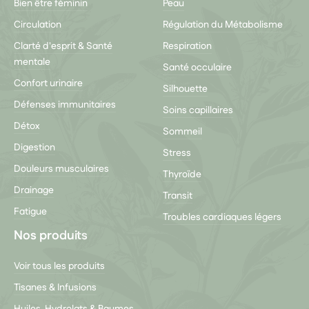
Bien être féminin
Peau
Circulation
Régulation du Métabolisme
Clarté d'esprit & Santé
Respiration
mentale
Santé occulaire
Confort urinaire
Silhouette
Défenses immunitaires
Soins capillaires
Détox
Sommeil
Digestion
Stress
Douleurs musculaires
Thyroïde
Drainage
Transit
Fatigue
Troubles cardiaques légers
Nos produits
Voir tous les produits
Tisanes & Infusions