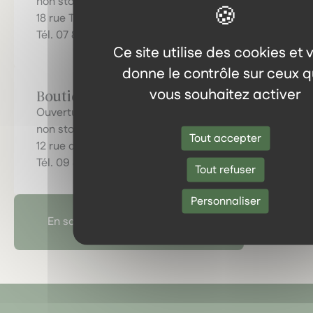
non stop !
18 rue Tran, 64000 Pau
Tél. 07 80 91 68 10
Ce site utilise des cookies et 
donne le contrôle sur ceux 
vous souhaitez activer
Boutique d'Orthez
Ouverture du mardi au vendredi de 10 h à 18 h
non stop, le samedi de 10 h à 13 h
Tout accepter
12 rue de l’Horloge, 64300 Orthez
Tél. 09 81 80 70 33
Tout refuser
Personnaliser
En savoir plus sur l'herboristerie