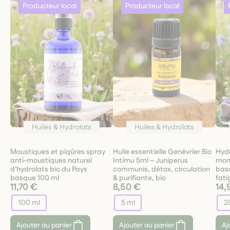
Huiles & Hydrolats
Huiles & Hydrolats
Moustiques et piqûres spray
Huile essentielle Genévrier Bio
Hydr
anti-moustiques naturel
Intímu 5ml – Juniperus
mont
d’hydrolats bio du Pays
communis, détox, circulation
bas
basque 100 ml
& purifiante, bio
fati
11,70 €
8,50 €
14,
100 ml
5 ml
2
Ajouter au panier
Ajouter au panier
Aj