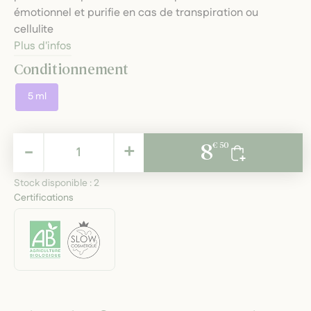
émotionnel et purifie en cas de transpiration ou
cellulite
Plus d'infos
Conditionnement
5 ml
8,50 €
-
+
8
€ 50
TTC
Stock disponible :
2
Certifications