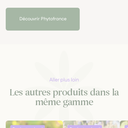
phytothérapie à la fois scientifique
et
profondément
herboriste.
Laboratoire familial
fondé par une pharmacienne
Découvrir Phytofrance
passionnée de plantes médicinales, il cultive une
approche exigeante :
plantes fraîches, agriculture
biologique, traçabilité rigoureuse et respect du vivant
.
Aller plus loin
Les autres produits dans la
même gamme