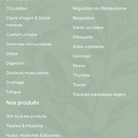
Circulation
Régulation du Métabolisme
Clarté d'esprit & Santé
Respiration
mentale
Santé occulaire
Confort urinaire
Silhouette
Défenses immunitaires
Soins capillaires
Détox
Sommeil
Digestion
Stress
Douleurs musculaires
Thyroïde
Drainage
Transit
Fatigue
Troubles cardiaques légers
Nos produits
Voir tous les produits
Tisanes & Infusions
Huiles, Hydrolats & Baumes