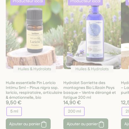
Huiles & Hydrolats
Huiles & Hydrolats
Huile essentielle Pin Laricio
Hydrolat Sarriette des
Hydr
Intímu 5ml – Pinus nigra ssp.
montagnes Bio Lilizain Pays
– La
laricio, respiratoire, articulaire
basque – Ventre dérangé et
puri
& émotionnelle, bio
fatigue 200 ml
9,50 €
14,90 €
12,
5 ml
200 ml
2
Ajouter au panier
Ajouter au panier
Aj