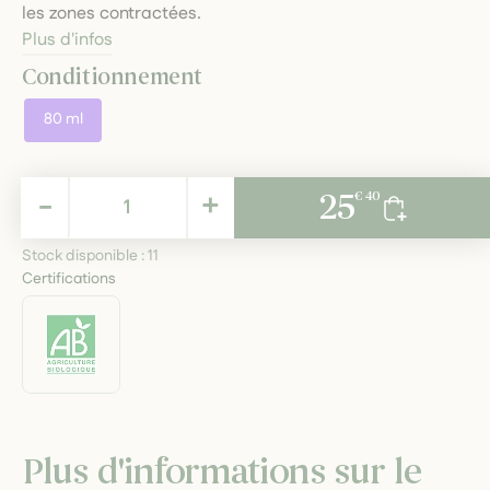
les zones contractées.
Plus d'infos
Conditionnement
80 ml
25,40 €
-
+
25
€ 40
TTC
Stock disponible :
11
Certifications
Plus d'informations sur le