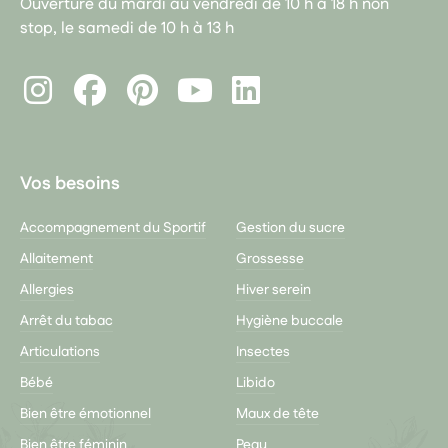
Ouverture du mardi au vendredi de 10 h à 18 h non
stop, le samedi de 10 h à 13 h
Instagram
Facebook
Pinterest
LinkedIn
Youtube
Vos besoins
Accompagnement du Sportif
Gestion du sucre
Allaitement
Grossesse
Allergies
Hiver serein
Arrêt du tabac
Hygiène buccale
Articulations
Insectes
Bébé
Libido
Bien être émotionnel
Maux de tête
Bien être féminin
Peau