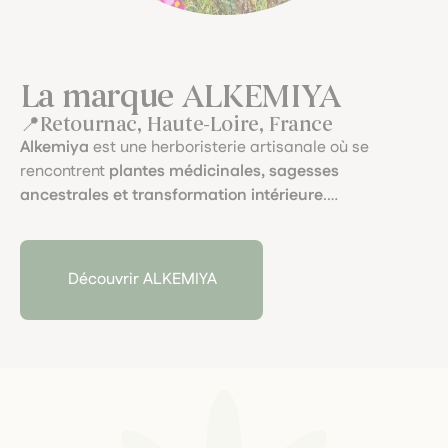
La marque ALKEMIYA
Retournac, Haute-Loire, France
Alkemiya
est une herboristerie artisanale où se
rencontrent
plantes médicinales, sagesses
ancestrales et transformation intérieure
.
Fondée par
Jahnava
, herboriste et cueilleuse sauvage
d’origine libanaise, elle développe des préparations
sensibles mêlant
terrain thérapeutique, intuition et
Découvrir ALKEMIYA
rituels végétaux
.
De la graine au flacon, chaque élixir, tisane ou double
extraction incarne un lien profond au vivant.
Chez M’Aimer Dans Les Orties, nous aimons cette
approche
poétique, consciente et profondément
ancrée
.