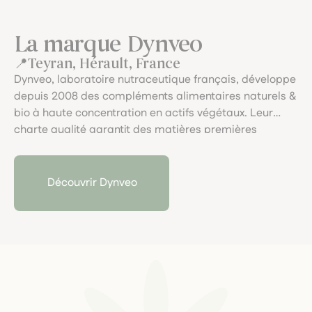
La marque Dynveo
Teyran, Hérault, France
Dynveo, laboratoire nutraceutique français, développe
depuis 2008 des compléments alimentaires naturels &
bio à haute concentration en actifs végétaux. Leur
charte qualité garantit des matières premières
rigoureusement sélectionnées, extraites sans solvants,
conditionnées en gélules végétales et emballées de
façon 100 % compostable. Leur démarche allie
Découvrir Dynveo
science, transparence et respect du vivant.