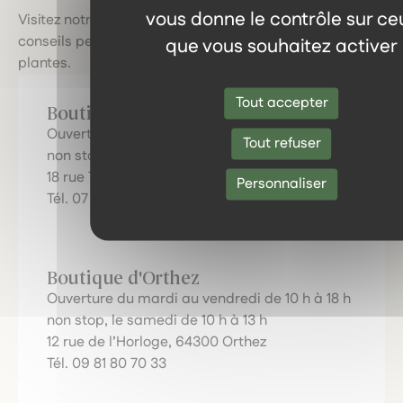
vous donne le contrôle sur ce
Visitez notre boutique physique pour bénéficier de
conseils personnalisés et découvrir le pouvoir des
que vous souhaitez activer
plantes.
Tout accepter
Boutique de Pau
Ouverture du mardi au samedi de 10 h à 19 h
Tout refuser
non stop !
18 rue Tran, 64000 Pau
Personnaliser
Tél. 07 80 91 68 10
Boutique d'Orthez
Ouverture du mardi au vendredi de 10 h à 18 h
non stop, le samedi de 10 h à 13 h
12 rue de l’Horloge, 64300 Orthez
Tél. 09 81 80 70 33