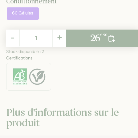
Conditionnement
60 Gélules
26,90 €
-
+
26
€ 90
TTC
Stock disponible :
2
Certifications
Plus d'informations sur le
produit