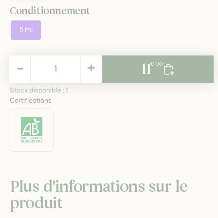
Conditionnement
5 ml
11,00 €
-
+
11
€ 00
TTC
Stock disponible :
1
Certifications
Plus d'informations sur le
produit