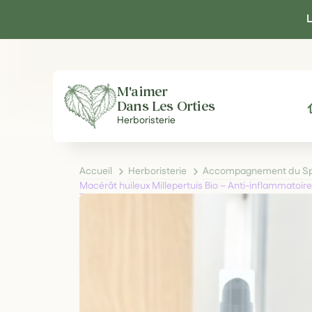
Panneau de gestion des cookies
L
M'aimer
Dans Les Orties
A
Herboristerie
Accueil
Herboristerie
Accompagnement du Spo
Macérât huileux Millepertuis Bio – Anti-inflammatoire