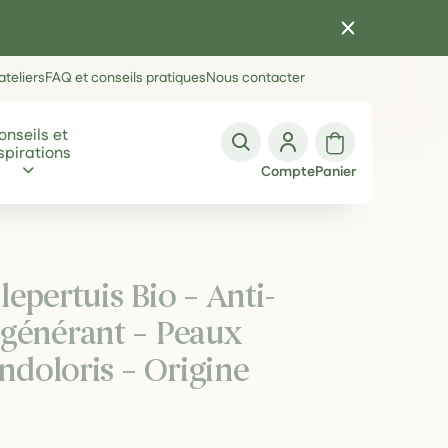
teliers
FAQ et conseils pratiques
Nous contacter
onseils et
spirations
Compte
Panier
epertuis Bio – Anti-
égénérant – Peaux
Endoloris – Origine