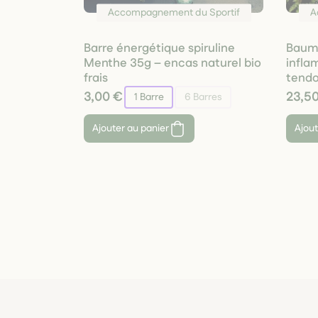
Accompagnement du Sportif
A
Barre énergétique spiruline
Baume
Menthe 35g – encas naturel bio
infla
frais
tendo
3,00 €
23,5
1 Barre
6 Barres
Ajouter au panier
Ajout