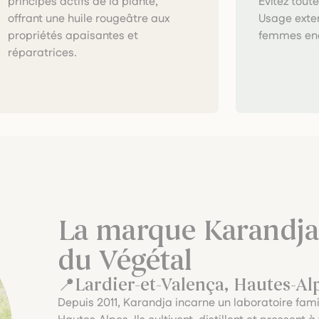
Évitez toute
Usage exter
femmes ence
réparatrices.
La marque Karandja
du Végétal
Lardier-et-Valença, Hautes-Al
Depuis 2011, Karandja incarne un laboratoire fami