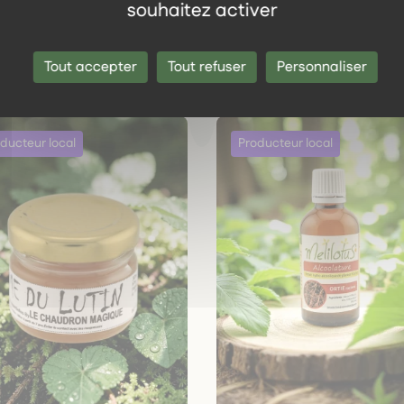
Les autres produits dans l
souhaitez activer
même gamme
Tout accepter
Tout refuser
Personnaliser