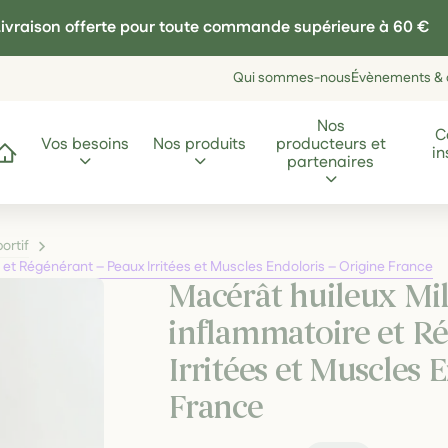
ivraison offerte pour toute commande supérieure à 60 €
Qui sommes-nous
Évènements & a
Nos
C
Vos besoins
Nos produits
producteurs et
in
ccueil
partenaires
rtif
 et Régénérant – Peaux Irritées et Muscles Endoloris – Origine France
Macérât huileux Mill
inflammatoire et R
Irritées et Muscles 
France