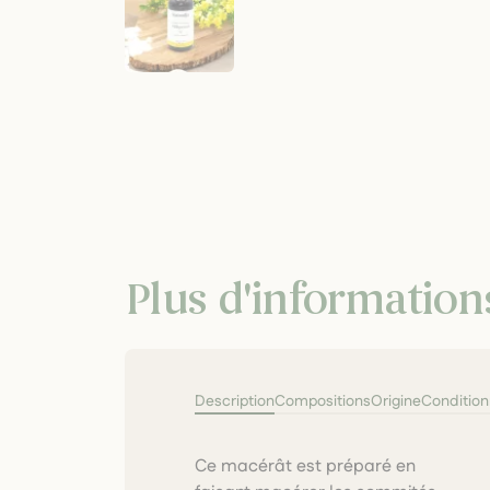
Plus d'information
Description
Compositions
Origine
Conditio
Ce macérât est préparé en
traditionnelle extrait les