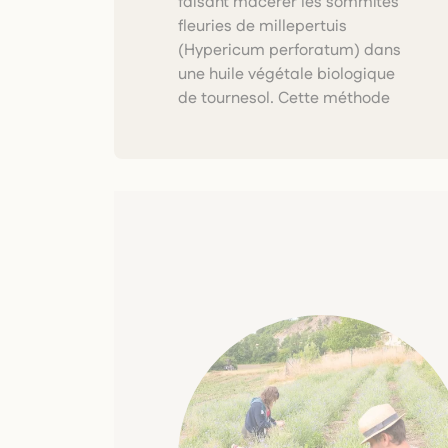
faisant macérer les sommités
principes actifs de la plante,
fleuries de millepertuis
offrant une huile rougeâtre aux
(Hypericum perforatum) dans
propriétés apaisantes et
une huile végétale biologique
de tournesol. Cette méthode