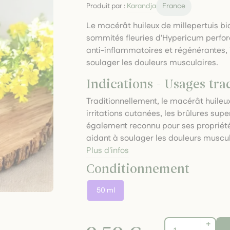
Produit par :
Karandja
France
Le macérât huileux de millepertuis b
sommités fleuries d'Hypericum perfor
anti-inflammatoires et régénérantes, i
soulager les douleurs musculaires.
Indications - Usages tra
Traditionnellement, le macérât huileux
irritations cutanées, les brûlures superf
également reconnu pour ses propriété
aidant à soulager les douleurs muscula
Plus d'infos
Conditionnement
50 ml
+