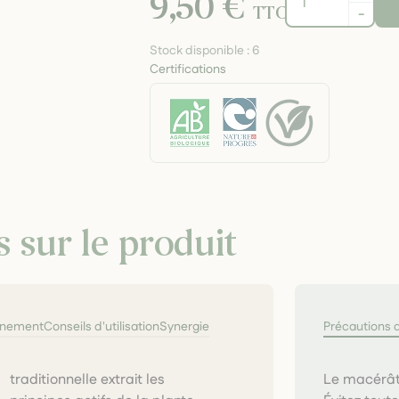
9,50 €
TTC
-
Stock disponible :
6
Certifications
s sur le produit
nnement
Conseils d'utilisation
Synergie
Précautions 
Le macérât 