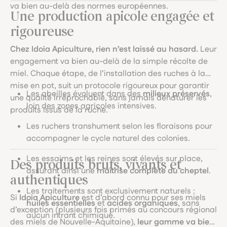
va bien au-delà des normes européennes.
Une production apicole engagée et
rigoureuse
Chez Idoia Apiculture, rien n’est laissé au hasard.
Leur
engagement va bien au-delà de la simple récolte de
miel. Chaque étape, de l’installation des ruches à la
mise en pot, suit un protocole rigoureux pour garantir
Les abeilles évoluent dans des
milieux préservés
,
une qualité irréprochable, sans jamais dénaturer les
loin des zones agricoles intensives.
produits issus de la ruche.
Les ruchers transhument selon les floraisons pour
accompagner le cycle naturel des colonies.
Les essaims et les reines sont élevés sur place,
Des produits bruts, vivants et
assurant ainsi une
maîtrise complète du cheptel
.
authentiques
Les traitements sont exclusivement naturels :
Si
Idoia Apiculture
est d’abord connu pour ses miels
huiles essentielles
et
acides organiques
, sans
d’exception (plusieurs fois primés au concours régional
aucun intrant chimique.
des miels de Nouvelle-Aquitaine),
leur gamme va bien