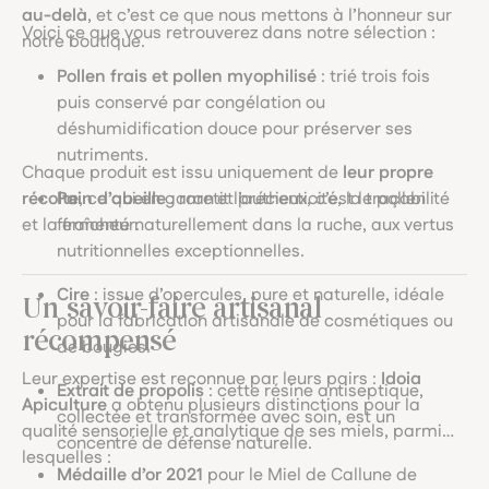
au-delà
, et c’est ce que nous mettons à l’honneur sur
Voici ce que vous retrouverez dans notre sélection :
notre boutique.
Pollen frais et pollen myophilisé
: trié trois fois
puis conservé par congélation ou
déshumidification douce pour préserver ses
nutriments.
Chaque produit est issu uniquement de
leur propre
récolte
Pain d’abeille
, ce qui en garantit l’authenticité, la traçabilité
: rare et précieux, c’est le pollen
et la fraîcheur.
fermenté naturellement dans la ruche, aux vertus
nutritionnelles exceptionnelles.
Cire
: issue d’opercules, pure et naturelle, idéale
Un savoir-faire artisanal
pour la fabrication artisanale de cosmétiques ou
récompensé
de bougies.
Leur expertise est reconnue par leurs pairs :
Idoia
Extrait de propolis
: cette résine antiseptique,
Apiculture
a obtenu plusieurs distinctions pour la
collectée et transformée avec soin, est un
qualité sensorielle et analytique de ses miels, parmi
concentré de défense naturelle.
lesquelles :
Médaille d’or 2021
pour le Miel de Callune de