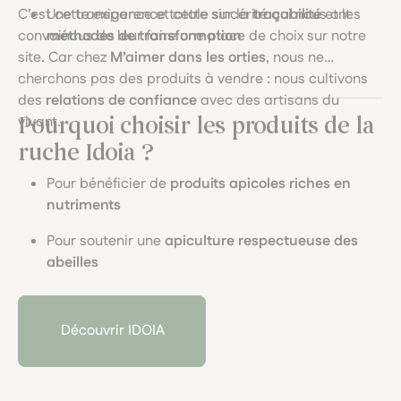
C’est cette exigence et cette sincérité qui nous ont
Une transparence totale sur la
traçabilité
et les
convaincus de leur faire une place de choix sur notre
méthodes de transformation
site. Car chez
M’aimer dans les orties
, nous ne
cherchons pas des produits à vendre : nous cultivons
des
relations de confiance
avec des artisans du
vivant.
Pourquoi choisir les produits de la
ruche Idoia ?
Pour bénéficier de
produits apicoles riches en
nutriments
Pour soutenir une
apiculture respectueuse des
abeilles
Pour valoriser des
pratiques durables et locales
Découvrir IDOIA
Pour goûter à l’authenticité d’une
production
artisanale
française