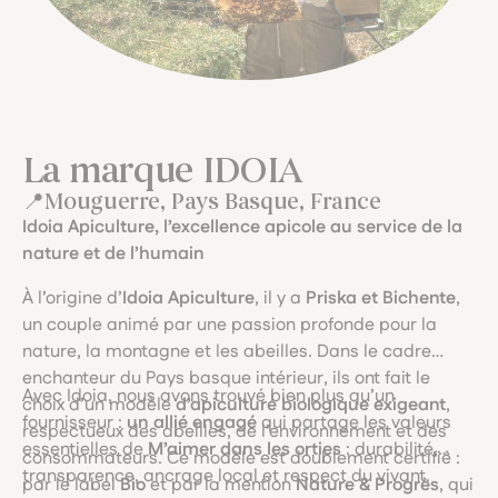
La marque IDOIA
Mouguerre, Pays Basque, France
Idoia Apiculture, l’excellence apicole au service de la
nature et de l’humain
À l’origine d’
Idoia Apiculture
, il y a
Priska et Bichente
,
un couple animé par une passion profonde pour la
nature, la montagne et les abeilles. Dans le cadre
enchanteur du Pays basque intérieur, ils ont fait le
Avec Idoia, nous avons trouvé bien plus qu’un
choix d’un modèle
d’apiculture biologique exigeant
,
fournisseur :
un allié engagé
qui partage les valeurs
respectueux des abeilles, de l’environnement et des
essentielles de
M’aimer dans les orties
: durabilité,
consommateurs. Ce modèle est doublement certifié :
transparence, ancrage local et respect du vivant.
par le label
Bio
et par la mention
Nature & Progrès
, qui