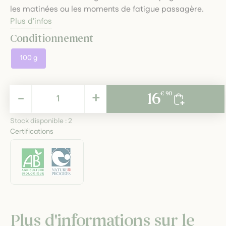
les matinées ou les moments de fatigue passagère.
Plus d'infos
Conditionnement
100 g
16,90 €
-
+
16
€ 90
TTC
Stock disponible :
2
Certifications
Plus d'informations sur le