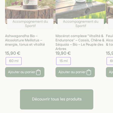
Accompagnement du
Accompagnement du
Sportif
Sportif
Ashwagandha Bio –
Macérat complexe "Vitalité &
Feui
Alcoolature Melilotus –
Endurance" – Cassis, Chêne &
Alco
énergie, tonus et vitalité
Séquoia – Bio – Le Peuple des
& to
Arbres
15,90 €
19,90 €
15,
60 ml
15 ml
6
Ajouter au panier
Ajouter au panier
Aj
Découvrir tous les produits