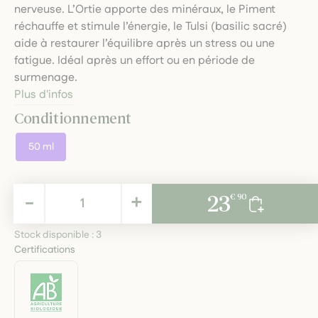
nerveuse. L’Ortie apporte des minéraux, le Piment
réchauffe et stimule l’énergie, le Tulsi (basilic sacré)
aide à restaurer l’équilibre après un stress ou une
fatigue. Idéal après un effort ou en période de
surmenage.
Plus d'infos
Conditionnement
50 ml
23,90 €
-
+
23
€ 90
TTC
Stock disponible :
3
Certifications