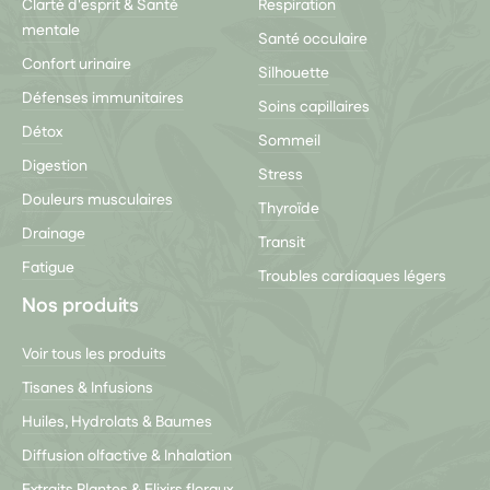
Clarté d'esprit & Santé
Respiration
mentale
Santé occulaire
Confort urinaire
Silhouette
Défenses immunitaires
Soins capillaires
Détox
Sommeil
Digestion
Stress
Douleurs musculaires
Thyroïde
Drainage
Transit
Fatigue
Troubles cardiaques légers
Nos produits
Voir tous les produits
Tisanes & Infusions
Huiles, Hydrolats & Baumes
Diffusion olfactive & Inhalation
Extraits Plantes & Elixirs floraux