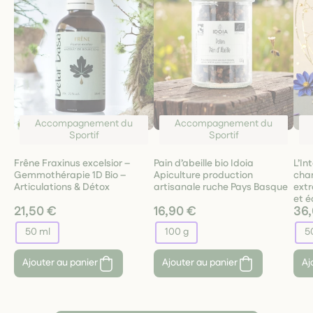
Accompagnement du
Accompagnement du
Sportif
Sportif
Frêne Fraxinus excelsior –
Pain d’abeille bio Idoia
L’In
Gemmothérapie 1D Bio –
Apiculture production
cha
Articulations & Détox
artisanale ruche Pays Basque
extr
et é
21,50 €
16,90 €
36
50 ml
100 g
5
Ajouter au panier
Ajouter au panier
Aj