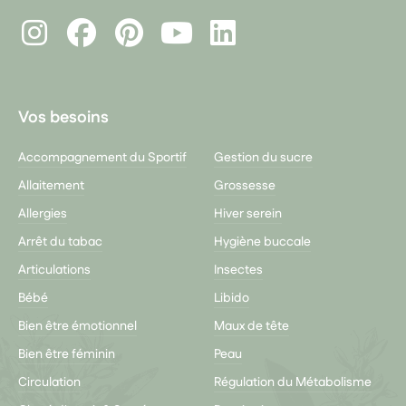
Instagram
Facebook
Pinterest
LinkedIn
Youtube
Vos besoins
Accompagnement du Sportif
Gestion du sucre
Allaitement
Grossesse
Allergies
Hiver serein
Arrêt du tabac
Hygiène buccale
Articulations
Insectes
Bébé
Libido
Bien être émotionnel
Maux de tête
Bien être féminin
Peau
Circulation
Régulation du Métabolisme