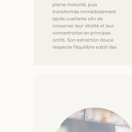
pleine maturité, puis
conjonctifs. Certifié bio et
transformés immédiatement
formulé selon un savoir-faire
après cueillette afin de
artisanal, Tendinolys
conserver leur vitalité et leur
accompagne l’organisme dans
concentration en principes
le maintien d’une mobilité
actifs. Son extraction douce
respecte l’équilibre subtil des