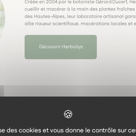
Créée en 2004 par le botaniste Gérard Ducerf, He
cueillir et macérer à la main des plantes fraîch
des Hautes-Alpes, leur laboratoire artisanal garan
allie rigueur scientifique, macérations locales e
naturelle respectueuse du vivant.
Découvrir Herbiolys
lise des cookies et vous donne le contrôle sur c