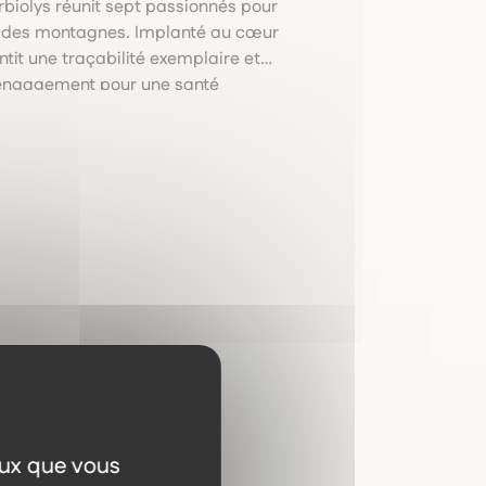
rbiolys réunit sept passionnés pour
es des montagnes. Implanté au cœur
tit une traçabilité exemplaire et
t engagement pour une santé
eux que vous