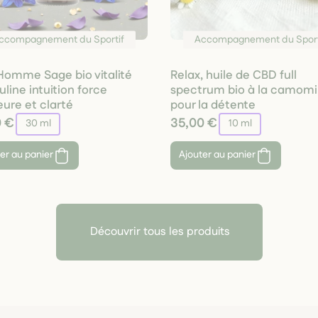
ccompagnement du Sportif
Accompagnement du Sport
r Homme Sage bio vitalité
Relax, huile de CBD full
line intuition force
spectrum bio à la camomi
eure et clarté
pour la détente
0 €
35,00 €
30 ml
10 ml
er au panier
Ajouter au panier
Découvrir tous les produits