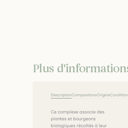
Plus d'information
Description
Compositions
Origine
Conditio
Ce complexe associe des
molécules végétales pour une
plantes et bourgeons
action complète sur les
biologiques récoltés à leur
tendons et les tissus