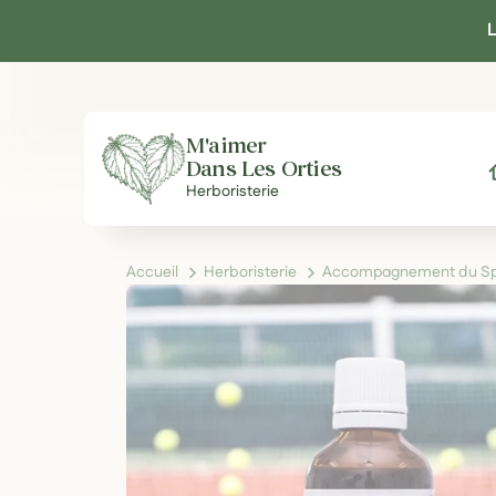
Panneau de gestion des cookies
L
M'aimer
Dans Les Orties
A
Herboristerie
Accueil
Herboristerie
Accompagnement du Spo