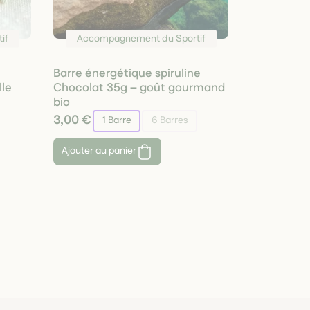
if
Accompagnement du Sportif
Barre énergétique spiruline
lle
Chocolat 35g – goût gourmand
bio
3,00 €
1 Barre
6 Barres
Ajouter au panier