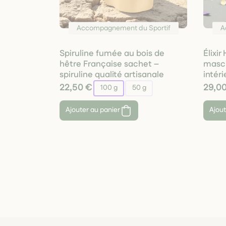
Accompagnement du Sportif
A
Spiruline fumée au bois de
Élixi
hêtre Française sachet –
mascu
spiruline qualité artisanale
intéri
22,50 €
29,0
100 g
50 g
Ajouter au panier
Ajout