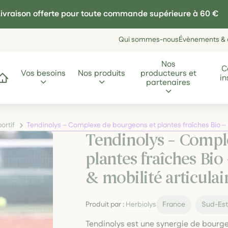
ivraison offerte pour toute commande supérieure à 60 €
Qui sommes-nous
Évènements & a
Nos
C
Vos besoins
Nos produits
producteurs et
in
ccueil
partenaires
rtif
Tendinolys – Complexe de bourgeons et plantes fraîches Bio – 
Tendinolys – Compl
plantes fraîches Bio
& mobilité articulai
Produit par :
Herbiolys
France
Sud-Es
Tendinolys est une synergie de bourge