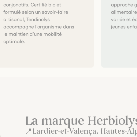
approche g
alimentair
variée et é
jeunes enfa
optimale.
La marque Herbioly
Lardier-et-Valença, Hautes-Al