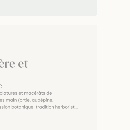
re et
e
oolatures et macérâts de
es main (ortie, aubépine,
ssion botanique, tradition herboriste,