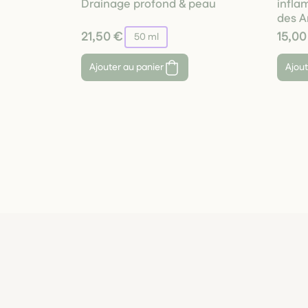
Drainage profond & peau
infla
des A
21,50 €
15,00
50 ml
Ajouter au panier
Ajout