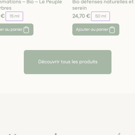
mmations – Bio – Le Peuple
Bio défenses naturelles et 
rbres
serein
 €
24,70 €
15 ml
50 ml
er au panier
Ajouter au panier
Découvrir tous les produits