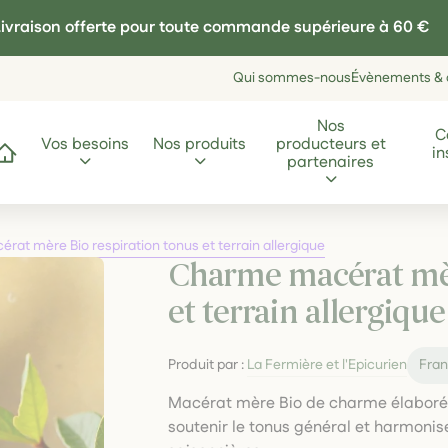
ivraison offerte pour toute commande supérieure à 60 €
Qui sommes-nous
Évènements & a
Nos
C
Vos besoins
Nos produits
producteurs et
in
ccueil
partenaires
at mère Bio respiration tonus et terrain allergique
Charme macérat mèr
et terrain allergique
Produit par :
La Fermière et l'Epicurien
Fra
Macérat mère Bio de charme élaboré 
soutenir le tonus général et harmonise