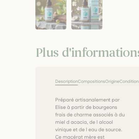
Plus d'information
Description
Compositions
Origine
Conditio
Préparé artisanalement par
traditionnellement utilisé pour
Elise à partir de bourgeons
soutenir la respiration,
frais de charme associés à du
accompagner les périodes de
miel d acacia, de l alcool
fatigue et apaiser les
vinique et de l eau de source.
Ce macérat mère est