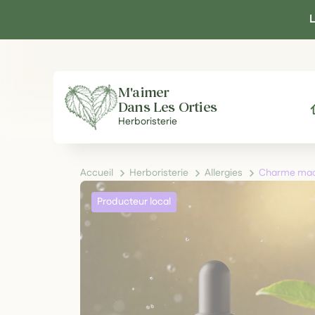
Panneau de gestion des cookies
L
M'aimer
Dans Les Orties
A
Herboristerie
Accueil
Herboristerie
Allergies
Charme macér