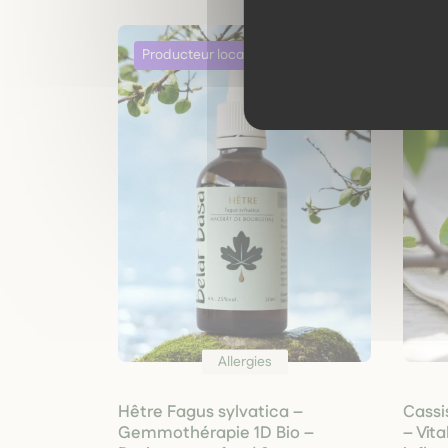
Allergies
Hêtre Fagus sylvatica –
Cassi
Gemmothérapie 1D Bio –
– Vita