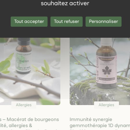
souhaitez activer
Tout accepter
Tout refuser
Personnaliser
Allergies
Allergies
s – Macérat de bourgeons
Immunité synergie
lité, allergies &
gemmothérapie 1D dynam