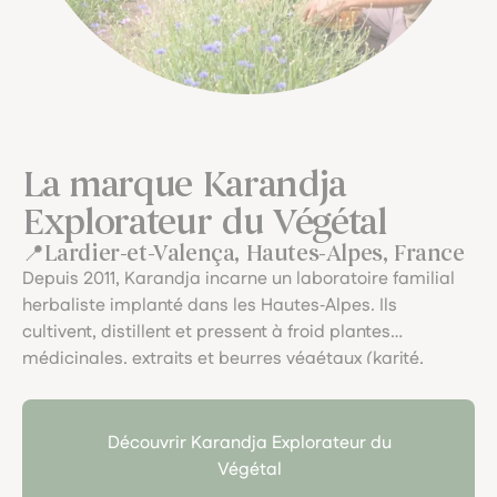
La marque Karandja
Explorateur du Végétal
Lardier-et-Valença, Hautes-Alpes, France
Depuis 2011, Karandja incarne un laboratoire familial
herbaliste implanté dans les Hautes‑Alpes. Ils
cultivent, distillent et pressent à froid plantes
médicinales, extraits et beurres végétaux (karité,
cacao, mangue), avec une démarche artisanale et
écoresponsable. Le soin du végétal, la traçabilité, et
l’art du fait main y sont célébrés dans chaque pot.
Découvrir Karandja Explorateur du
Végétal