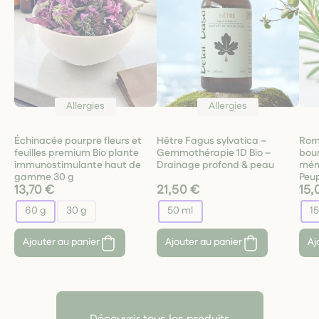
Allergies
Allergies
Échinacée pourpre fleurs et
Hêtre Fagus sylvatica –
Rom
feuilles premium Bio plante
Gemmothérapie 1D Bio –
bou
immunostimulante haut de
Drainage profond & peau
mémo
gamme 30 g
Peup
13,70 €
21,50 €
15,
60 g
30 g
50 ml
1
Ajouter au panier
Ajouter au panier
Aj