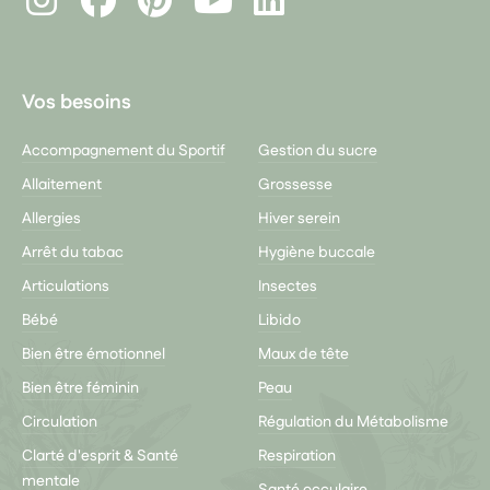
Youtube
Vos besoins
Accompagnement du Sportif
Gestion du sucre
Allaitement
Grossesse
Allergies
Hiver serein
Arrêt du tabac
Hygiène buccale
Articulations
Insectes
Bébé
Libido
Bien être émotionnel
Maux de tête
Bien être féminin
Peau
Circulation
Régulation du Métabolisme
Clarté d'esprit & Santé
Respiration
mentale
Santé occulaire