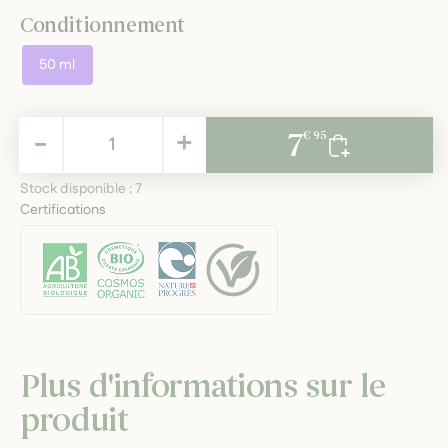
Conditionnement
50 ml
7,95 €
-
+
7
€ 95
TTC
Stock disponible :
7
Certifications
Plus d'informations sur le
produit