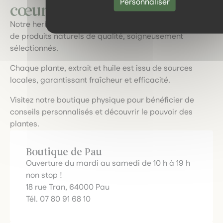
Personnaliser
cœur des plantes locales.
Notre herboristerie vous invite à explorer une gamme
de produits naturels de qualité, soigneusement
sélectionnés.
Chaque plante, extrait et huile est issu de sources
locales, garantissant fraîcheur et efficacité.
Visitez notre boutique physique pour bénéficier de
conseils personnalisés et découvrir le pouvoir des
plantes.
Boutique de Pau
Ouverture du mardi au samedi de 10 h à 19 h
non stop !
18 rue Tran, 64000 Pau
Tél. 07 80 91 68 10