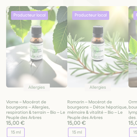
Allergies
Allergies
Viorne – Macérat de
Romarin – Macérat de
Orm
bourgeons – Allergies,
bourgeons – Détox hépatique,
bou
respiration & terrain – Bio – Le
mémoire & vitalité – Bio – Le
lymp
Peuple des Arbres
Peuple des Arbres
des 
15,00 €
15,00 €
15,
15 ml
15 ml
1