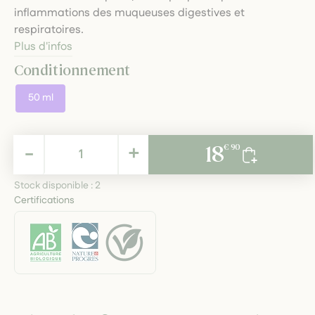
inflammations des muqueuses digestives et
respiratoires.
Plus d'infos
Conditionnement
50 ml
18,90 €
-
+
18
€ 90
TTC
Stock disponible :
2
Certifications