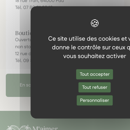
18 rue Tran, 64000 Pau
Tél. 07 80 91 68 10
Boutique d'Orthez
Ce site utilise des cookies et
Ouverture du mardi au vendredi de 10 h à 18 h
donne le contrôle sur ceux 
non stop, le samedi de 10 h à 13 h
12 rue de l’Horloge, 64300 Orthez
vous souhaitez activer
Tél. 09 81 80 70 33
Tout accepter
En savoir plus sur l'herboristerie
Tout refuser
Personnaliser
M'aimer