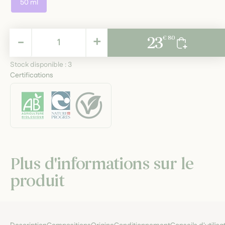
50 ml
23,80 €
-
+
23
€ 80
TTC
Stock disponible :
3
Certifications
Plus d'informations sur le
produit