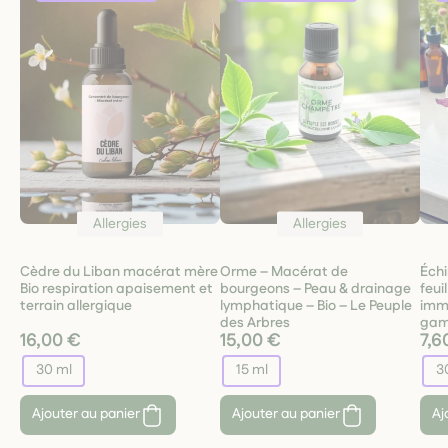
Allergies
Allergies
Cèdre du Liban macérat mère
Orme – Macérat de
Échi
Bio respiration apaisement et
bourgeons – Peau & drainage
feui
terrain allergique
lymphatique – Bio – Le Peuple
imm
des Arbres
gam
16,00 €
15,00 €
7,6
30 ml
15 ml
3
Ajouter au panier
Ajouter au panier
Aj