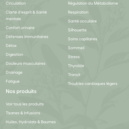
Circulation
Régulation du Métabolisme
Clarté d'esprit & Santé
Respiration
mentale
Santé occulaire
Confort urinaire
Silhouette
Défenses immunitaires
Soins capillaires
Détox
Sommeil
Digestion
Stress
Douleurs musculaires
Thyroïde
Drainage
Transit
Fatigue
Troubles cardiaques légers
Nos produits
Voir tous les produits
Tisanes & Infusions
Huiles, Hydrolats & Baumes