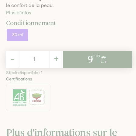
le confort de la peau.
Plus d'infos
Conditionnement
30 ml
9,90 €
-
+
9
€ 90
TTC
Stock disponible :
1
Certifications
Plus d'informations sur le