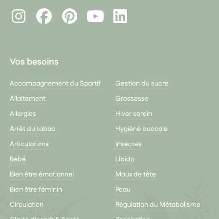
Instagram
Facebook
Pinterest
LinkedIn
Youtube
Vos besoins
Accompagnement du Sportif
Gestion du sucre
Allaitement
Grossesse
Allergies
Hiver serein
Arrêt du tabac
Hygiène buccale
Articulations
Insectes
Bébé
Libido
Bien être émotionnel
Maux de tête
Bien être féminin
Peau
Circulation
Régulation du Métabolisme