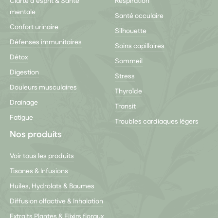
Clarté d'esprit & Santé
Respiration
mentale
Santé occulaire
Confort urinaire
Silhouette
Défenses immunitaires
Soins capillaires
Détox
Sommeil
Digestion
Stress
Douleurs musculaires
Thyroïde
Drainage
Transit
Fatigue
Troubles cardiaques légers
Nos produits
Voir tous les produits
Tisanes & Infusions
Huiles, Hydrolats & Baumes
Diffusion olfactive & Inhalation
Extraits Plantes & Elixirs floraux