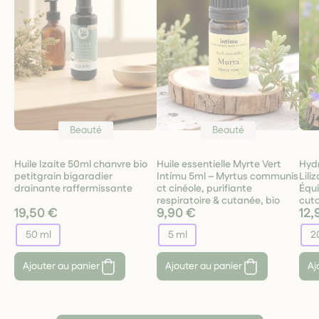
Beauté
Beauté
Huile Izaite 50ml chanvre bio
Huile essentielle Myrte Vert
Hydr
petitgrain bigaradier
Intímu 5ml – Myrtus communis
Lili
drainante raffermissante
ct cinéole, purifiante
Équi
respiratoire & cutanée, bio
cut
19,50 €
9,90 €
12,
50 ml
5 ml
2
Ajouter au panier
Ajouter au panier
Aj