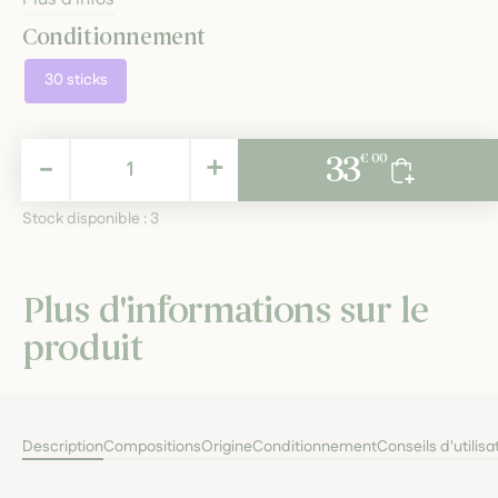
Conditionnement
30 sticks
33,00 €
-
+
33
€ 00
TTC
Stock disponible :
3
Plus d'informations sur le
produit
Description
Compositions
Origine
Conditionnement
Conseils d'utilisa