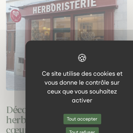
Ce site utilise des cookies et
vous donne le contrôle sur
ceux que vous souhaitez
activer
Découvrez notre
herboristerie : un voyage au
Tout accepter
cœur des plantes locales.
Tout refuser