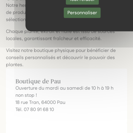
Notre herboristerie vous invite à explorer une gamme
de produits naturels de qualité, soigneusement
Personnaliser
sélectionnés.
Chaque plante, extrait et huile est issu de sources
locales, garantissant fraîcheur et efficacité.
Visitez notre boutique physique pour bénéficier de
conseils personnalisés et découvrir le pouvoir des
plantes.
Boutique de Pau
Ouverture du mardi au samedi de 10 h à 19 h
non stop !
18 rue Tran, 64000 Pau
Tél. 07 80 91 68 10