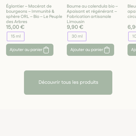
Églantier – Macérat de
Baume au calendula bio –
Bleu
bourgeons – Immunité &
Apaisant et régénérant –
apa
sphère ORL – Bio – Le Peuple
Fabrication artisanale
circ
des Arbres
Limousin
15,00 €
9,90 €
6,9
15 ml
30 ml
10
Ajouter au panier
Ajouter au panier
Aj
Découvrir tous les produits