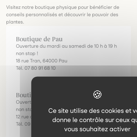
Visitez notre boutique physique pour bénéficier de
conseils personnalisés et découvrir le pouvoir des
plantes.
Boutique de Pau
Ouverture du mardi au samedi de 10 h à 19 h
non stop !
18 rue Tran, 64000 Pau
Tél. 07 80 91 68 10
Boutique d'Orthez
Ouverture du mardi au vendredi de 10 h à 18 h
non stop, le samedi de 10 h à 13 h
Ce site utilise des cookies et 
12 rue de l’Horloge, 64300 Orthez
donne le contrôle sur ceux q
Tél. 09 81 80 70 33
vous souhaitez activer