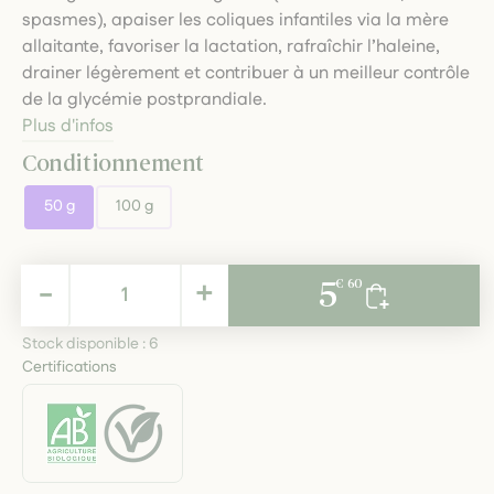
spasmes), apaiser les coliques infantiles via la mère
allaitante, favoriser la lactation, rafraîchir l’haleine,
drainer légèrement et contribuer à un meilleur contrôle
de la glycémie postprandiale.
Plus d'infos
Conditionnement
50 g
100 g
5,60 €
-
+
5
€ 60
TTC
Stock disponible :
6
Certifications