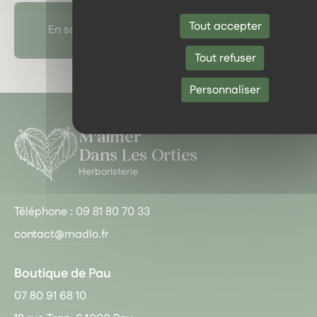
Tout accepter
En savoir plus sur l'herboristerie
Tout refuser
Personnaliser
M'aimer
Dans Les Orties
Herboristerie
Téléphone :
09 81 80 70 33
contact@madlo.fr
Boutique de Pau
07 80 91 68 10