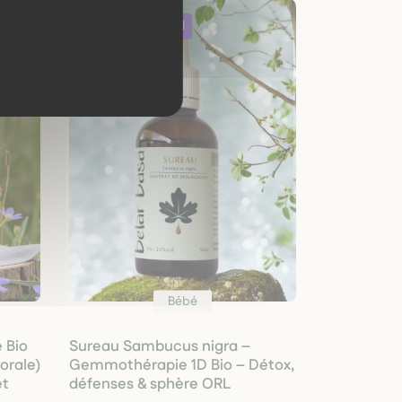
Bébé
 Bio
Sureau Sambucus nigra –
lorale)
Gemmothérapie 1D Bio – Détox,
et
défenses & sphère ORL