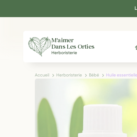
Panneau de gestion des cookies
L
M'aimer
Dans Les Orties
A
Herboristerie
Accueil
Herboristerie
Bébé
Huile essentiel