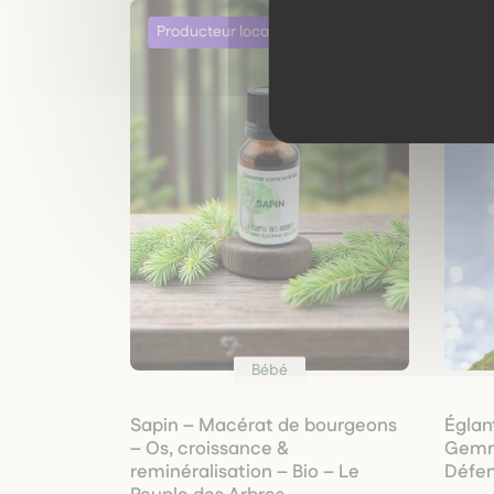
Bébé
Sapin – Macérat de bourgeons
Églan
– Os, croissance &
Gemmo
reminéralisation – Bio – Le
Défens