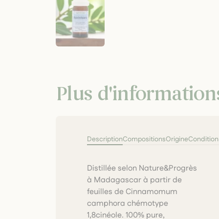
Plus d'information
Description
Compositions
Origine
Conditio
Distillée selon Nature&Progrès
analysée. Elle tonifie sans
à Madagascar à partir de
agressivité, soutient les
feuilles de Cinnamomum
défenses immunitaires et
camphora chémotype
apaise les muqueuses
1,8cinéole. 100% pure,