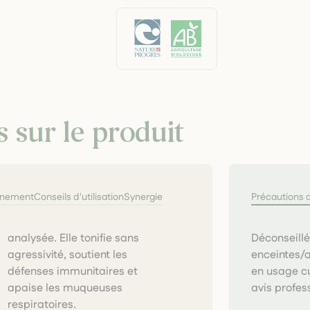
s sur le produit
nnement
Conseils d'utilisation
Synergie
Précautions 
Déconseill
enceintes/a
en usage c
avis profes
respiratoires.