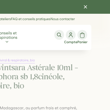
teliers
FAQ et conseils pratiques
Nous contacter
onseils et
spirations
Compte
Panier
ral & respiratoire, bio
vintsara Astérale 10ml –
ra sb 1,8cinéole,
ire, bio
e à Madagascar, au parfum frais et camphré,