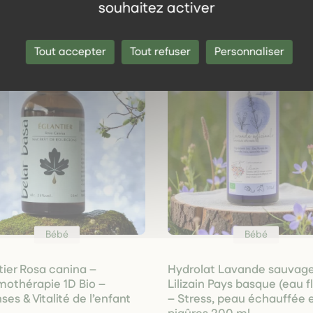
souhaitez activer
Tout accepter
Tout refuser
Personnaliser
Bébé
Bébé
tier Rosa canina –
Hydrolat Lavande sauvage
thérapie 1D Bio –
Lilizain Pays basque (eau f
es & Vitalité de l’enfant
– Stress, peau échauffée 