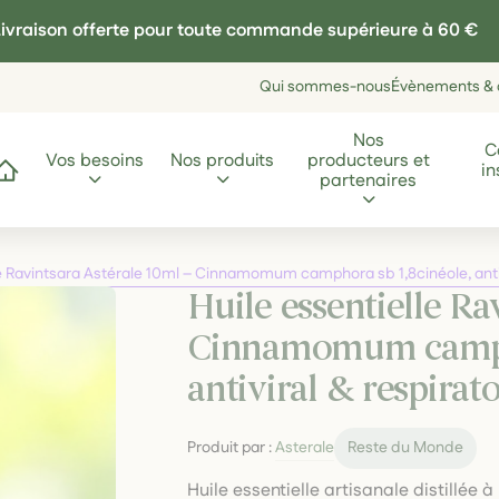
ivraison offerte pour toute commande supérieure à 60 €
Qui sommes-nous
Évènements & a
Nos
C
Vos besoins
Nos produits
producteurs et
in
ccueil
partenaires
le Ravintsara Astérale 10ml – Cinnamomum camphora sb 1,8cinéole, antivi
Huile essentielle Ra
Cinnamomum campho
antiviral & respirato
Produit par :
Asterale
Reste du Monde
Huile essentielle artisanale distillé