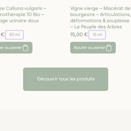
re Calluna vulgaris –
Vigne vierge – Macérat de
thérapie 1D Bio –
bourgeons – Articulations,
age urinaire doux
déformations & souplesse 
– Le Peuple des Arbres
 €
15,00 €
50 ml
15 ml
er au panier
Ajouter au panier
Découvrir tous les produits