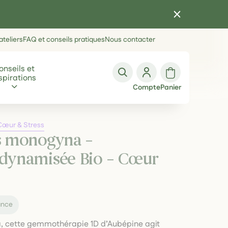
teliers
FAQ et conseils pratiques
Nous contacter
onseils et
spirations
Compte
Panier
Cœur & Stress
s monogyna –
dynamisée Bio – Cœur
ance
, cette gemmothérapie 1D d’Aubépine agit