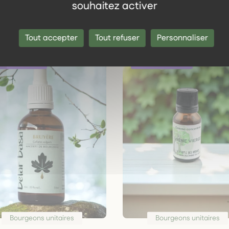
souhaitez activer
même gamme
Tout accepter
Tout refuser
Personnaliser
Bourgeons unitaires
Bourgeons unitaires