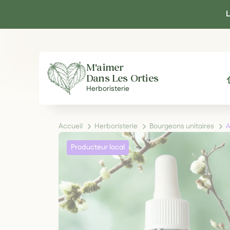
Panneau de gestion des cookies
L
M'aimer
Dans Les Orties
A
Herboristerie
Accueil
Herboristerie
Bourgeons unitaires
A