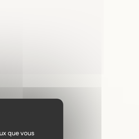
a
eux que vous