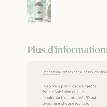
Plus d'information
Description
Compositions
Origine
Conditio
Préparé à partir de bourgeons
geste en huit, dans la tradition
frais d’Aubépine cueillis
du Dr Pol Henry. Un soin subtil
localement, ce macérât 1D est
qui soutient le cœur et la paix
dynamisé chaque jour à la