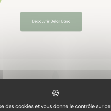
Découvrir Belar Basa
Aller plus loin
Les autres produits dans l
lise des cookies et vous donne le contrôle sur c