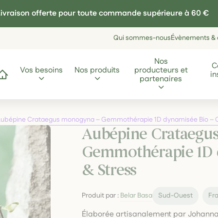
ivraison offerte pour toute commande supérieure à 60 €
Qui sommes-nous
Évènements & a
Nos
C
Vos besoins
Nos produits
producteurs et
in
ccueil
partenaires
ubépine Crataegus monogyna – Gemmothérapie 1D dynamisée Bio – 
Aubépine Crataegu
Gemmothérapie 1D 
& Stress
Produit par :
Belar Basa
Sud-Ouest
Fr
Élaborée artisanalement par Johanna