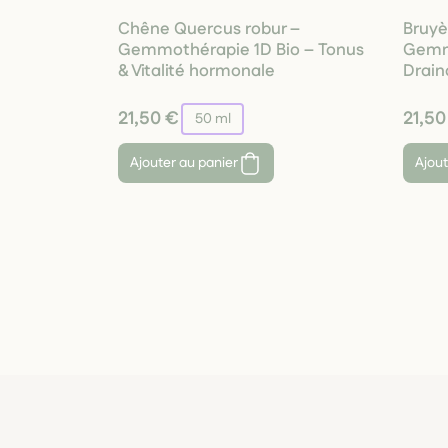
Chêne Quercus robur –
Bruyè
Gemmothérapie 1D Bio – Tonus
Gemmo
& Vitalité hormonale
Drain
21,50 €
21,50
50 ml
Ajouter au panier
Ajout