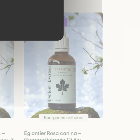
Bourgeons unitaires
s –
Églantier Rosa canina –
Peau &
Gemmothérapie 1D Bio –