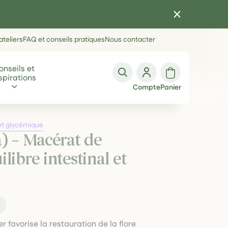
teliers
FAQ et conseils pratiques
Nous contacter
onseils et
spirations
Compte
Panier
 et glycémique
a) – Macérat de
libre intestinal et
t
favorise la restauration de la flore