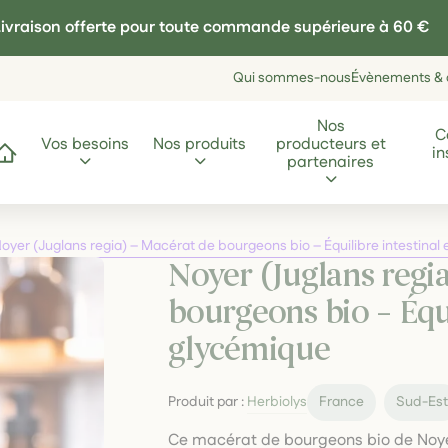
ivraison offerte pour toute commande supérieure à 60 €
Qui sommes-nous
Évènements & a
Nos
C
Vos besoins
Nos produits
producteurs et
in
ccueil
partenaires
oyer (Juglans regia) – Macérat de bourgeons bio – Équilibre intestinal
Noyer (Juglans regi
bourgeons bio – Équi
glycémique
Produit par :
Herbiolys
France
Sud-Es
Ce macérat de bourgeons bio de Noyer 