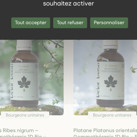
souhaitez activer
Tout accepter
Tout refuser
Personnaliser
Bourgeons unitaires
Bourgeons unitaires
s Ribes nigrum –
Platane Platanus orientali
thérapie 1D Bio –
Gemmothérapie 1D Bio – 