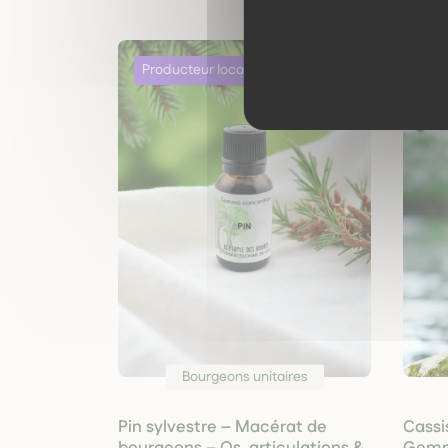
Bourgeons unitaires
Pin sylvestre – Macérat de
Cassi
bourgeons – Os, articulations &
Gemmo