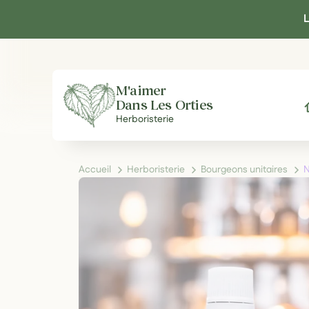
Panneau de gestion des cookies
L
M'aimer
Dans Les Orties
A
Herboristerie
Accueil
Herboristerie
Bourgeons unitaires
N