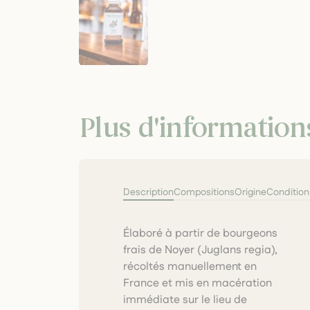
Plus d'information
Description
Compositions
Origine
Conditio
Élaboré à partir de bourgeons
artisanal respecte les
frais de Noyer (Juglans regia),
principes de la
récoltés manuellement en
gemmothérapie traditionnelle,
France et mis en macération
garantissant une extraction
immédiate sur le lieu de