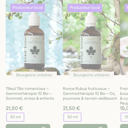
Bourgeons unitaires
Bourgeons unitaires
Tilleul Tilia tomentosa –
Ronce Rubus fruticosus –
Fra
Gemmothérapie 1D Bio –
Gemmothérapie 1D Bio – Os,
bour
Sommeil, stress & enfants
poumons & terrain vieillissant
& cy
Peup
21,50 €
21,50 €
15,
50 ml
50 ml
1