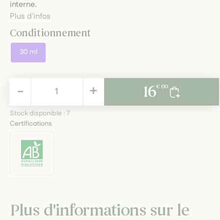
interne.
Plus d'infos
Conditionnement
30 ml
16,00 €
-
+
16
€ 00
TTC
Stock disponible :
7
Certifications
Plus d'informations sur le