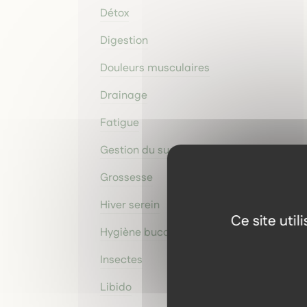
Détox
Digestion
Douleurs musculaires
Drainage
Fatigue
Gestion du sucre
Grossesse
Hiver serein
Ce site uti
Hygiène buccale
Insectes
Libido