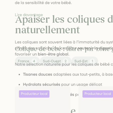
de la sensibilité de votre bébé.
Lire davantage
Apaiser les coliques 
naturellement
Les coliques sont souvent liées à l’immaturité du sy
offrent des solutions douces pour
soutenir la digesti
Colique de bébé : filtrer par zon
favoriser un
bien-être global
.
France
4
Sud-Ouest
2
Sud-Est
1
Notre sélection naturelle pour les coliques de bébé
Tisanes douces
adaptées aux tout-petits, à bas
Hydrolats sécurisés
pour un usage délicat
Macérats glycérinés dilués
pour accompagner en
Une exigence de puret