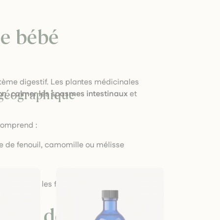
de bébé
stème digestif. Les plantes médicinales
on
,
calmer les spasmes intestinaux
et
e géographique
 comprend :
e de fenouil, camomille ou mélisse
 douceur les fonctions digestives
é et de sécurité