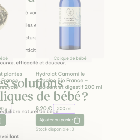
 d'honneur à vous proposer des produits :
alcool ni huiles essentielles irritantes
s et de la nature
age d'authenticité et de traçabilité
bébé
Colique de bébé
curité
,
efficacité
et
douceur
.
t plantes
Hydrolat Camomille
es solutions
 France
romaine Bio France –
 recyclé
Apaisant et digestif 200 ml
liques de bébé ?
8,20 €
00 g
200 ml
’équilibre naturel de bébé
Ajouter
au panier
Stock disponible :
3
veillant