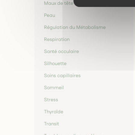
Maux de tête
Peau
Régulation du Métabolisme
Respiration
Santé occulaire
Silhouette
Soins capillaires
Sommeil
Stress
Thyroïde
Transit