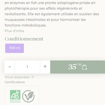
en enzymes en fait une plante adaptogène prisée en
phytothérapie pour ses effets régénérants et
revitalisants. Elle est également utilisée en soutien des
muqueuses intestinales et pour harmoniser les
fonctions métaboliques.
Plus d'infos
Conditionnement
500 ml
35,50 €
-
+
35
€ 50
TTC
Stock disponible :
11
Certifications