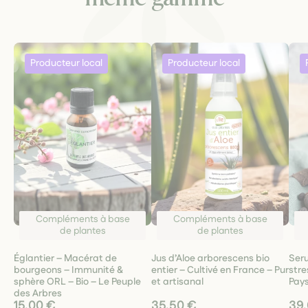
Compléments à base
Compléments à base
de plantes
de plantes
Églantier – Macérat de
Jus d’Aloe arborescens bio
Seru
bourgeons – Immunité &
entier – Cultivé en France – Pur
stre
sphère ORL – Bio – Le Peuple
et artisanal
Pay
des Arbres
15,00 €
35,50 €
39