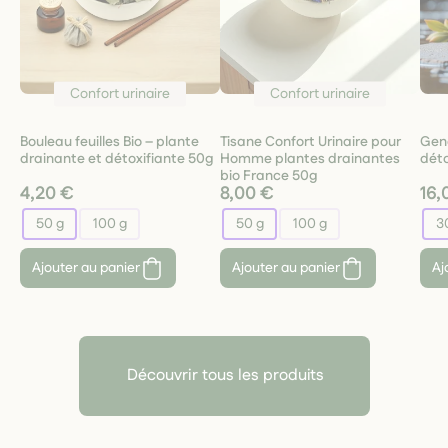
Confort urinaire
Confort urinaire
Bouleau feuilles Bio – plante
Tisane Confort Urinaire pour
Gen
drainante et détoxifiante 50g
Homme plantes drainantes
déto
bio France 50g
4,20 €
8,00 €
16,
50 g
100 g
50 g
100 g
3
Ajouter au panier
Ajouter au panier
Aj
Découvrir tous les produits