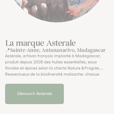
La marque Asterale
Sainte-Anne, Antananarivo, Madagascar
Astérale, artisan français implanté à Madagascar,
produit depuis 2005 des huiles essentielles, eaux
florales et épices selon la charte Nature & Progrès.
Respectueux de la biodiversité malgache, chaque
essencier est distillé avec soin, valorisant la spécificité
des terroirs tropicaux et soutenant les communautés
locales dans une démarche éthique et vivante.
Découvrir Asterale