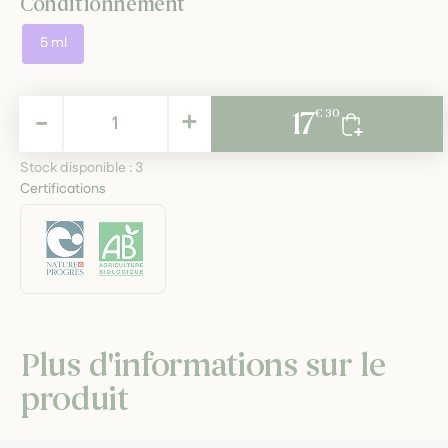
Conditionnement
5 ml
17,30 €
-
+
17
€ 30
TTC
Stock disponible :
3
Certifications
Plus d'informations sur le
produit