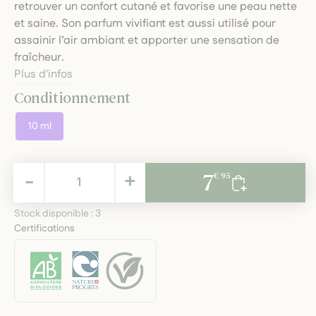
retrouver un confort cutané et favorise une peau nette
et saine. Son parfum vivifiant est aussi utilisé pour
assainir l’air ambiant et apporter une sensation de
fraîcheur.
Plus d'infos
Conditionnement
10 ml
7,95 €
-
+
7
€ 95
TTC
Stock disponible :
3
Certifications