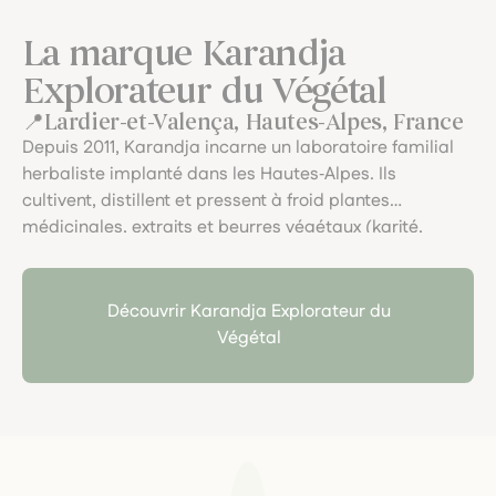
La marque Karandja
Explorateur du Végétal
Lardier-et-Valença, Hautes-Alpes, France
Depuis 2011, Karandja incarne un laboratoire familial
herbaliste implanté dans les Hautes‑Alpes. Ils
cultivent, distillent et pressent à froid plantes
médicinales, extraits et beurres végétaux (karité,
cacao, mangue), avec une démarche artisanale et
écoresponsable. Le soin du végétal, la traçabilité, et
l’art du fait main y sont célébrés dans chaque pot.
Découvrir Karandja Explorateur du
Végétal