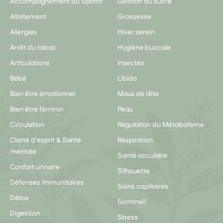
Accompagnement du Sportif
Gestion du sucre
Allaitement
Grossesse
Allergies
Hiver serein
Arrêt du tabac
Hygiène buccale
Articulations
Insectes
Bébé
Libido
Bien être émotionnel
Maux de tête
Bien être féminin
Peau
Circulation
Régulation du Métabolisme
Clarté d'esprit & Santé
Respiration
mentale
Santé occulaire
Confort urinaire
Silhouette
Défenses immunitaires
Soins capillaires
Détox
Sommeil
Digestion
Stress