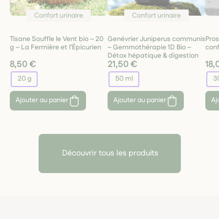
Confort urinaire
Confort urinaire
Tisane Souffle le Vent bio – 20
Genévrier Juniperus communis
Pros
g – La Fermière et l’Épicurien
– Gemmothérapie 1D Bio –
conf
Détox hépatique & digestion
8,50 €
21,50 €
18,
20 g
50 ml
3
Ajouter au panier
Ajouter au panier
Aj
Découvrir tous les produits