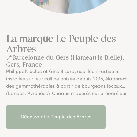
La marque Le Peuple des
Arbres
Barcelonne-du-Gers (Hameau le Bielle),
Gers, France
Philippe Nicolas et Gina Bizard, cueilleurs-artisans
installés sur leur colline boisée depuis 2015, élaborent
des gemmothérapies à partir de bourgeons locaux
(Landes, Pyrénées). Chaque macérât est préparé sur
place avec cognac biodynamique, eau de source et
miel, dans une approche vibratoire et respectueuse,
en dialogue avec "le peuple des arbres".
Découvrir Le Peuple des Arbres