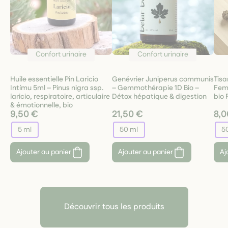
Confort urinaire
Confort urinaire
Huile essentielle Pin Laricio
Genévrier Juniperus communis
Tisa
Intímu 5ml – Pinus nigra ssp.
– Gemmothérapie 1D Bio –
Fem
laricio, respiratoire, articulaire
Détox hépatique & digestion
bio 
& émotionnelle, bio
9,50 €
21,50 €
8,0
5 ml
50 ml
5
Ajouter au panier
Ajouter au panier
Aj
Découvrir tous les produits