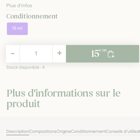
Plus d'infos
Conditionnement
15 ml
15,00 €
-
+
15
€ 00
TTC
Stock disponible :
4
Plus d'informations sur le
produit
Description
Compositions
Origine
Conditionnement
Conseils d'utilisa