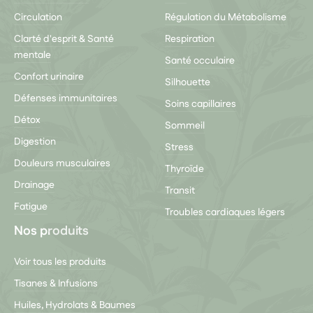
Circulation
Régulation du Métabolisme
Clarté d'esprit & Santé
Respiration
mentale
Santé occulaire
Confort urinaire
Silhouette
Défenses immunitaires
Soins capillaires
Détox
Sommeil
Digestion
Stress
Douleurs musculaires
Thyroïde
Drainage
Transit
Fatigue
Troubles cardiaques légers
Nos produits
Voir tous les produits
Tisanes & Infusions
Huiles, Hydrolats & Baumes