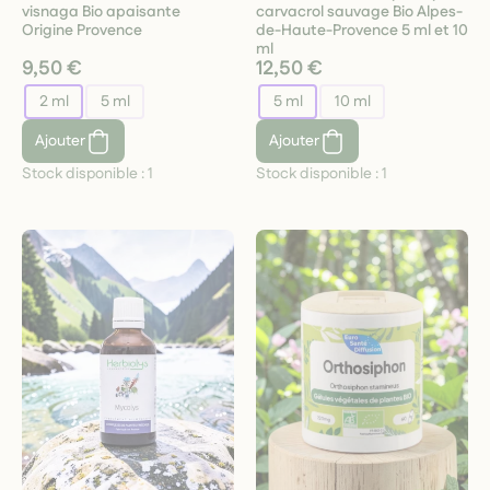
visnaga Bio apaisante
carvacrol sauvage Bio Alpes-
Origine Provence
de-Haute-Provence 5 ml et 10
ml
9,50 €
12,50 €
2 ml
5 ml
5 ml
10 ml
Ajouter
Ajouter
Stock disponible :
1
Stock disponible :
1