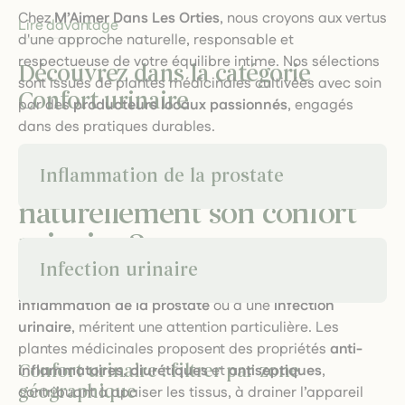
Chez
M’Aimer Dans Les Orties
, nous croyons aux vertus
Lire davantage
d'une approche naturelle, responsable et
respectueuse de votre équilibre intime. Nos sélections
Découvrez dans la catégorie
sont issues de plantes médicinales cultivées avec soin
Confort urinaire
par des
producteurs locaux passionnés
, engagés
dans des pratiques durables.
Inflammation de la prostate
Pourquoi préserver
naturellement son confort
urinaire ?
Infection urinaire
Les inconforts urinaires, qu'ils soient liés à une
inflammation de la prostate
ou à une
infection
urinaire
, méritent une attention particulière. Les
plantes médicinales proposent des propriétés
anti-
Confort urinaire : filtrer par zone
inflammatoires
,
diurétiques
et
antiseptiques
,
géographique
contribuant à apaiser les tissus, à drainer l’appareil