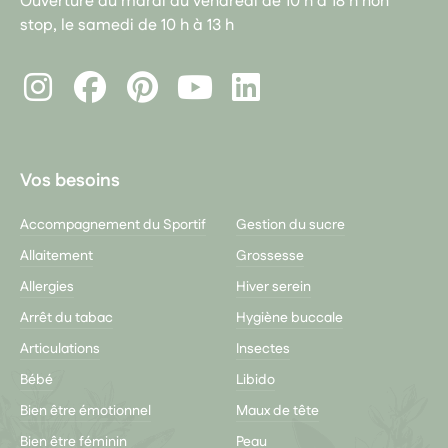
Ouverture du mardi au vendredi de 10 h à 18 h non
stop, le samedi de 10 h à 13 h
Instagram
Facebook
Pinterest
LinkedIn
Youtube
Vos besoins
Accompagnement du Sportif
Gestion du sucre
Allaitement
Grossesse
Allergies
Hiver serein
Arrêt du tabac
Hygiène buccale
Articulations
Insectes
Bébé
Libido
Bien être émotionnel
Maux de tête
Bien être féminin
Peau