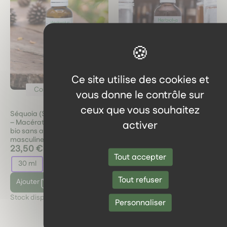
Ce site utilise des cookies et
Confort urinaire
Confort urinaire
vous donne le contrôle sur
ceux que vous souhaitez
Séquoia (Sequoia gigantea)
Solidage Bio – Extrait de
– Macérat de jeunes pousses
Plante Fraîche – Voies
activer
bio sans alcool – Vitalité
Urinaires et Détox Rénale
masculine et soutien osseux
23,50 €
11,95 €
Tout accepter
30 ml
50 ml
Tout refuser
Ajouter
Ajouter
Stock disponible :
2
Stock disponible :
2
Personnaliser