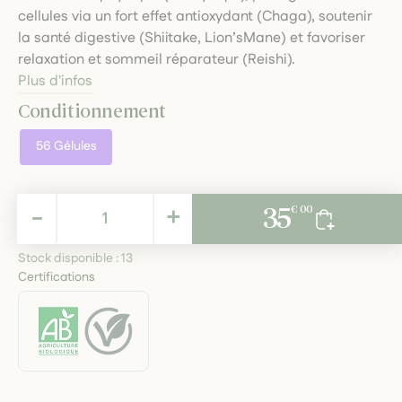
cellules via un fort effet antioxydant (Chaga), soutenir
la santé digestive (Shiitake, Lion’sMane) et favoriser
relaxation et sommeil réparateur (Reishi).
Plus d'infos
Conditionnement
56 Gélules
35,00 €
-
+
35
€ 00
TTC
Stock disponible :
13
Certifications