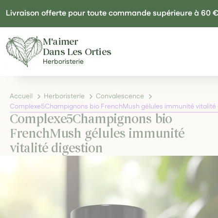
Panneau de gestion des cookies
Livraison offerte pour toute commande supérieure à 60 
M'aimer
Dans Les Orties
Herboristerie
Accueil
Herboristerie
Convalescence
Complexe5Champignons bio FrenchMush gélules immunité vitalité 
Complexe5Champignons bio
FrenchMush gélules immunité
vitalité digestion