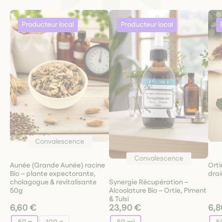
Convalescence
Convalescence
Aunée (Grande Aunée) racine
Orti
Bio – plante expectorante,
drai
Synergie Récupération –
cholagogue & revitalisante
Alcoolature Bio – Ortie, Piment
50g
& Tulsi
6,60 €
23,90 €
6,8