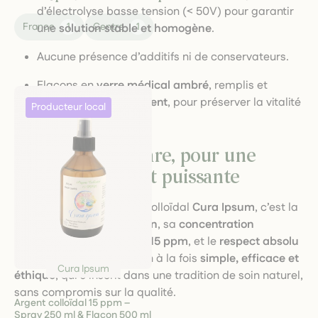
d’électrolyse basse tension (< 50V) pour garantir
France
1
Centre
1
une
solution stable et homogène
.
Aucune présence d’additifs ni de conservateurs.
Flacons en
verre médical ambré
, remplis et
étiquetés
manuellement
, pour préserver la vitalité
du produit.
💎 Une qualité rare, pour une
solution douce et puissante
Ce qui distingue l’argent colloïdal
Cura Ipsum
, c’est la
précision de sa fabrication
, sa
concentration
parfaitement contrôlée à 15 ppm
, et le
respect absolu
des matières
. Une solution à la fois
simple, efficace et
Cura Ipsum
éthique
, qui s’inscrit dans une tradition de soin naturel,
sans compromis sur la qualité.
Argent colloïdal 15 ppm –
Spray 250 ml & Flacon 500 ml