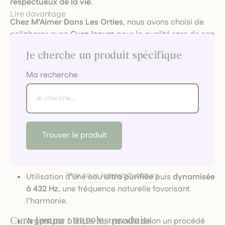
respectueux de la vie
.
Lire davantage
Chez M’Aimer Dans Les Orties
, nous avons choisi de
collaborer avec
Cura Ipsum
pour la qualité rare de son
argent colloïdal
, mais aussi pour les
valeurs humaines
Je cherche un produit spécifique
et
écologiques
qui l'animent. Une rencontre entre
rigueur scientifique et conscience environnementale.
Ma recherche
🧪 Un produit artisanal de haute
précision
L’argent colloïdal Cura Ipsum
est fabriqué
en petits
Trouver le produit
volumes
, dans un laboratoire artisanal où chaque
étape est réalisée
avec soin et exigence
:
Voir tous les producteurs
Utilisation d’une eau
ultra purifiée
puis
dynamisée
à 432 Hz
, une fréquence naturelle favorisant
l’harmonie.
Cura Ipsum : tous les produits
Argent pur à 99,99 %, travaillé selon un procédé