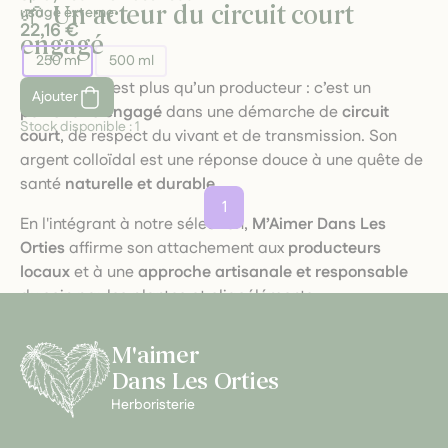
🌱 Un acteur du circuit court
usage externe
22,16 €
engagé
250 ml
500 ml
Cura Ipsum
est plus qu’un producteur : c’est un
Ajouter
partenaire engagé
dans une démarche de
circuit
Stock disponible :
1
court
, de respect du vivant et de transmission. Son
argent colloïdal est une réponse douce à une quête de
santé
naturelle et durable
.
1
En l'intégrant à notre sélection,
M’Aimer Dans Les
Orties
affirme son attachement aux
producteurs
locaux
et à une
approche artisanale et responsable
du soin par les plantes et oligoéléments.
M'aimer
Dans Les Orties
Herboristerie