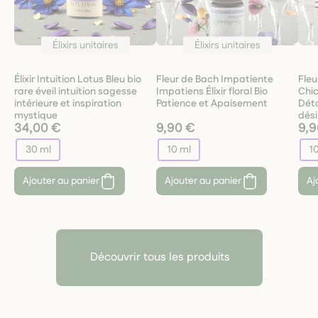
Élixirs unitaires
Élixirs unitaires
Élixir Intuition Lotus Bleu bio
Fleur de Bach Impatiente
Fleu
rare éveil intuition sagesse
Impatiens Élixir floral Bio
Chico
intérieure et inspiration
Patience et Apaisement
Dét
mystique
dési
34,00 €
9,90 €
9,9
30 ml
10 ml
1
Ajouter au panier
Ajouter au panier
Aj
Découvrir tous les produits