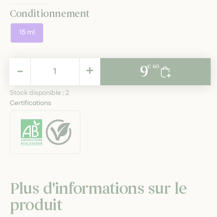
Conditionnement
15 ml
9,60 €
-
+
9
€ 60
TTC
Stock disponible :
2
Certifications
Plus d'informations sur le
produit