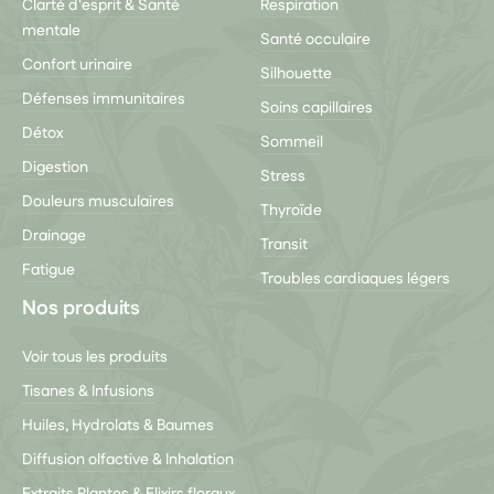
Clarté d'esprit & Santé
Respiration
mentale
Santé occulaire
Confort urinaire
Silhouette
Défenses immunitaires
Soins capillaires
Détox
Sommeil
Digestion
Stress
Douleurs musculaires
Thyroïde
Drainage
Transit
Fatigue
Troubles cardiaques légers
Nos produits
Voir tous les produits
Tisanes & Infusions
Huiles, Hydrolats & Baumes
Diffusion olfactive & Inhalation
Extraits Plantes & Elixirs floraux