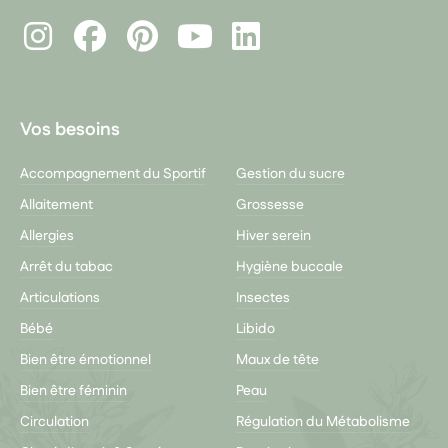
Instagram
Facebook
Pinterest
LinkedIn
Youtube
Vos besoins
Accompagnement du Sportif
Gestion du sucre
Allaitement
Grossesse
Allergies
Hiver serein
Arrêt du tabac
Hygiène buccale
Articulations
Insectes
Bébé
Libido
Bien être émotionnel
Maux de tête
Bien être féminin
Peau
Circulation
Régulation du Métabolisme