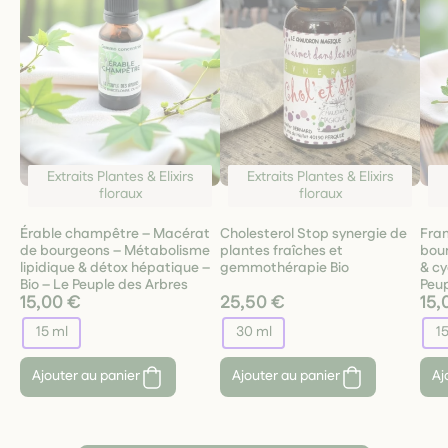
Extraits Plantes & Elixirs
Extraits Plantes & Elixirs
floraux
floraux
Érable champêtre – Macérat
Cholesterol Stop synergie de
Fra
de bourgeons – Métabolisme
plantes fraîches et
bour
lipidique & détox hépatique –
gemmothérapie Bio
& cy
Bio – Le Peuple des Arbres
Peup
15,00 €
25,50 €
15,
15 ml
30 ml
1
Ajouter au panier
Ajouter au panier
Aj