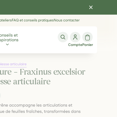
teliers
FAQ et conseils pratiques
Nous contacter
onseils et
spirations
Compte
Panier
lesse articulaire
ure – Fraxinus excelsior
se articulaire
 Frêne accompagne les articulations et
ssue de feuilles fraîches, transformées dans