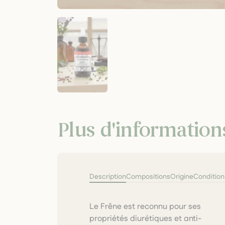
Plus d'information
Description
Compositions
Origine
Conditio
Le Frêne est reconnu pour ses
toxines et soutient la souplesse
propriétés diurétiques et anti-
des articulations. Préparation