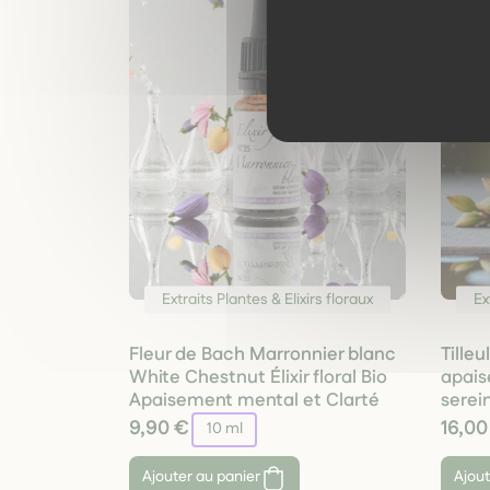
Extraits Plantes & Elixirs floraux
Ex
Fleur de Bach Marronnier blanc
Tille
White Chestnut Élixir floral Bio
apais
Apaisement mental et Clarté
serei
9,90 €
16,00
10 ml
Ajouter au panier
Ajout