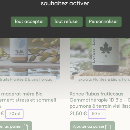
souhaitez activer
Tout accepter
Tout refuser
Personnaliser
traits Plantes & Elixirs floraux
Extraits Plantes & Elixirs flor
ul macérat mère Bio
Ronce Rubus fruticosus –
ement stress et sommeil
Gemmothérapie 1D Bio – O
n
poumons & terrain vieilliss
 €
21,50 €
30 ml
50 ml
er au panier
Ajouter au panier