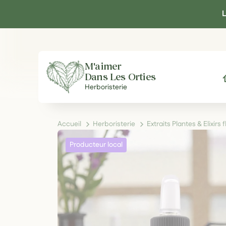
Panneau de gestion des cookies
L
M'aimer
Dans Les Orties
A
Herboristerie
Accueil
Herboristerie
Extraits Plantes & Elixirs 