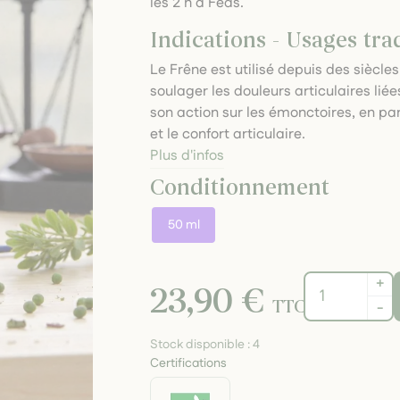
les 2 h à Féas.
Indications - Usages tra
Le Frêne est utilisé depuis des sièc
soulager les douleurs articulaires liée
son action sur les émonctoires, en part
et le confort articulaire.
Plus d'infos
Conditionnement
50 ml
+
23,90 €
TTC
-
Stock disponible :
4
Certifications