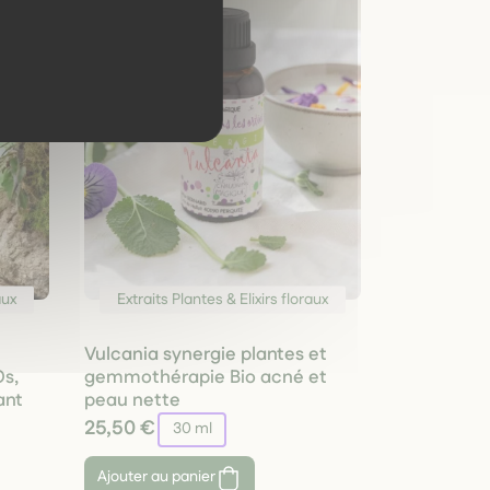
aux
Extraits Plantes & Elixirs floraux
Vulcania synergie plantes et
s,
gemmothérapie Bio acné et
ant
peau nette
25,50 €
30 ml
Ajouter au panier