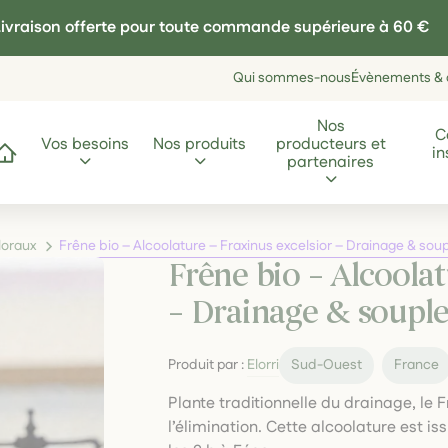
ivraison offerte pour toute commande supérieure à 60 €
Qui sommes-nous
Évènements & a
Nos
C
Vos besoins
Nos produits
producteurs et
in
ccueil
partenaires
floraux
Frêne bio – Alcoolature – Fraxinus excelsior – Drainage & soup
Frêne bio – Alcoolat
– Drainage & souples
Produit par :
Elorri
Sud-Ouest
France
Plante traditionnelle du drainage, le
l’élimination. Cette alcoolature est i