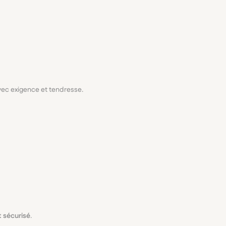
avec exigence et tendresse.
 sécurisé
.