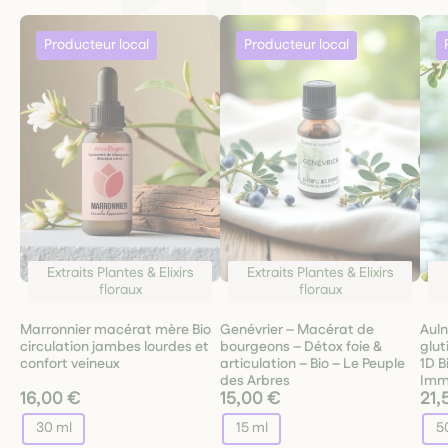
Extraits Plantes & Elixirs
Extraits Plantes & Elixirs
floraux
floraux
Marronnier macérat mère Bio
Genévrier – Macérat de
Auln
circulation jambes lourdes et
bourgeons – Détox foie &
glu
confort veineux
articulation – Bio – Le Peuple
1D B
des Arbres
Imm
16,00 €
15,00 €
21,
30 ml
15 ml
5