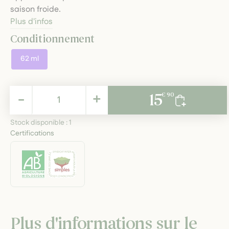
saison froide.
Plus d'infos
Conditionnement
62 ml
15,90 €
-
+
15
€ 90
TTC
Stock disponible :
1
Certifications
Plus d'informations sur le