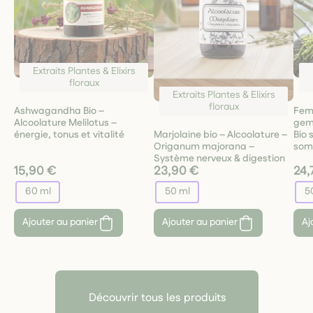
Extraits Plantes & Elixirs
floraux
Extraits Plantes & Elixirs
floraux
Ashwagandha Bio –
Fem
Alcoolature Melilotus –
gem
Marjolaine bio – Alcoolature –
énergie, tonus et vitalité
Bio 
Origanum majorana –
som
Système nerveux & digestion
15,90 €
23,90 €
24,
60 ml
50 ml
5
Ajouter au panier
Ajouter au panier
Aj
Découvrir tous les produits