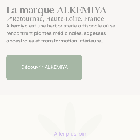
La marque ALKEMIYA
Retournac, Haute-Loire, France
Alkemiya
est une herboristerie artisanale où se
rencontrent
plantes médicinales, sagesses
ancestrales et transformation intérieure
.
Fondée par
Jahnava
, herboriste et cueilleuse sauvage
d’origine libanaise, elle développe des préparations
sensibles mêlant
terrain thérapeutique, intuition et
Découvrir ALKEMIYA
rituels végétaux
.
De la graine au flacon, chaque élixir, tisane ou double
extraction incarne un lien profond au vivant.
Chez M’Aimer Dans Les Orties, nous aimons cette
approche
poétique, consciente et profondément
ancrée
.
Aller plus loin