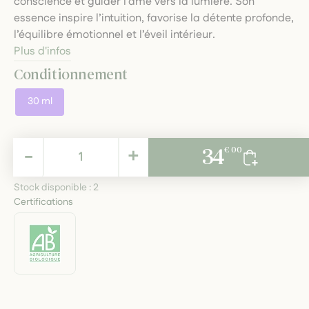
conscience et guider l’âme vers la lumière. Son
essence inspire l’intuition, favorise la détente profonde,
l’équilibre émotionnel et l’éveil intérieur.
Plus d'infos
Conditionnement
30 ml
34,00 €
-
+
34
€ 00
TTC
Stock disponible :
2
Certifications