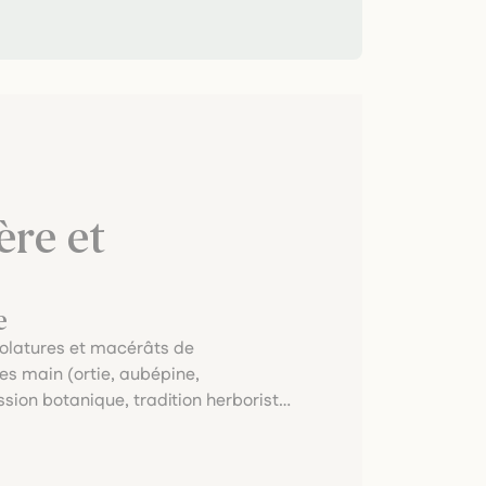
re et
e
oolatures et macérâts de
es main (ortie, aubépine,
ssion botanique, tradition herboriste,