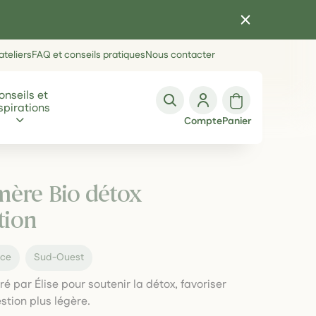
teliers
FAQ et conseils pratiques
Nous contacter
onseils et
spirations
Compte
Panier
mère Bio détox
tion
nce
Sud-Ouest
 par Élise pour soutenir la détox, favoriser
tion plus légère.