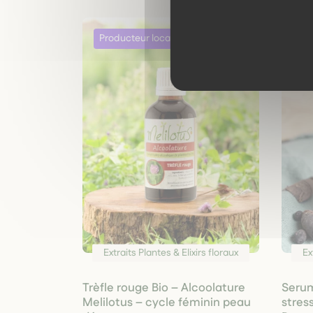
Extraits Plantes & Elixirs floraux
Ex
Trèfle rouge Bio – Alcoolature
Serum 
Melilotus – cycle féminin peau
stres