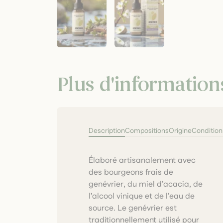
Plus d'information
Description
Compositions
Origine
Conditio
Élaboré artisanalement avec
stimuler l’élimination, activer le
des bourgeons frais de
drainage, accompagner les
genévrier, du miel d’acacia, de
inconforts digestifs et soutenir
l’alcool vinique et de l’eau de
les fonctions d’épuration du
source. Le genévrier est
traditionnellement utilisé pour