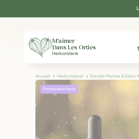
Panneau de gestion des cookies
L
M'aimer
Dans Les Orties
A
Herboristerie
Accueil
Herboristerie
Extraits Plantes & Elixirs 