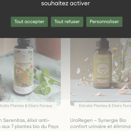
souhaitez activer
Tout accepter
Tout refuser
Personnaliser
traits Plantes & Elixirs floraux
Extraits Plantes & Elixirs flor
Serenitas, élixir anti-
UroRegen – Synergie Bio
s aux 7 plantes bio du Pays
confort urinaire et élimina