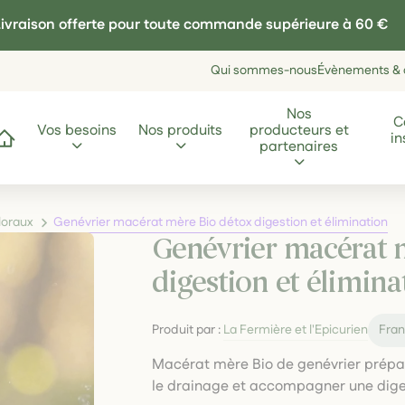
ivraison offerte pour toute commande supérieure à 60 €
Qui sommes-nous
Évènements & a
Nos
C
Vos besoins
Nos produits
producteurs et
in
ccueil
partenaires
floraux
Genévrier macérat mère Bio détox digestion et élimination
Genévrier macérat 
digestion et élimina
Produit par :
La Fermière et l'Epicurien
Fra
Macérat mère Bio de genévrier préparé
le drainage et accompagner une diges