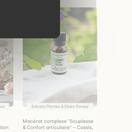
aux
Extraits Plantes & Elixirs floraux
Macérat complexe "Souplesse
tion
& Confort articulaire" – Cassis,