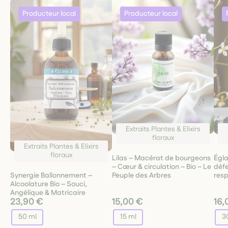
Extraits Plantes & Elixirs
floraux
Extraits Plantes & Elixirs
floraux
Lilas – Macérat de bourgeons
Égla
– Cœur & circulation – Bio – Le
défe
Synergie Ballonnement –
Peuple des Arbres
resp
Alcoolature Bio – Souci,
Angélique & Matricaire
23,90 €
15,00 €
16,
50 ml
15 ml
3