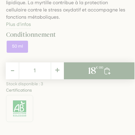
lipidique. La myrtille contribue à la protection
cellulaire contre le stress oxydatif et accompagne les
fonctions métaboliques.
Plus d'infos
Conditionnement
50 ml
18,00 €
-
+
18
€ 00
TTC
Stock disponible :
3
Certifications