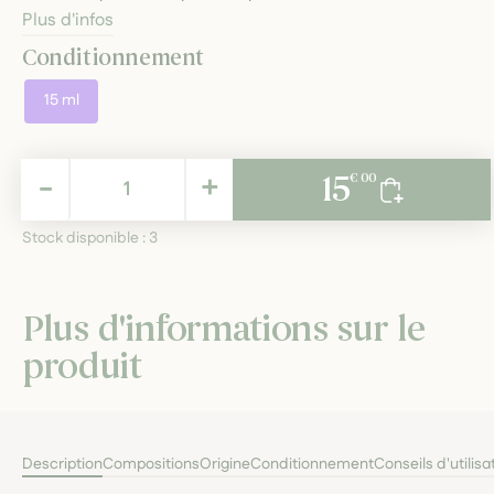
Plus d'infos
Conditionnement
15 ml
15,00 €
-
+
15
€ 00
TTC
Stock disponible :
3
Plus d'informations sur le
produit
Description
Compositions
Origine
Conditionnement
Conseils d'utilisa