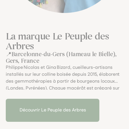
La marque Le Peuple des
Arbres
Barcelonne-du-Gers (Hameau le Bielle),
Gers, France
Philippe Nicolas et Gina Bizard, cueilleurs-artisans
installés sur leur colline boisée depuis 2015, élaborent
des gemmothérapies à partir de bourgeons locaux
(Landes, Pyrénées). Chaque macérât est préparé sur
place avec cognac biodynamique, eau de source et
miel, dans une approche vibratoire et respectueuse,
en dialogue avec "le peuple des arbres".
Découvrir Le Peuple des Arbres