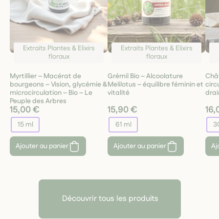
Extraits Plantes & Elixirs
Extraits Plantes & Elixirs
floraux
floraux
Myrtillier – Macérat de
Grémil Bio – Alcoolature
Châ
bourgeons – Vision, glycémie &
Melilotus – équilibre féminin et
circ
microcirculation – Bio – Le
vitalité
dra
Peuple des Arbres
15,00 €
15,90 €
16,
15 ml
61 ml
3
Ajouter au panier
Ajouter au panier
Aj
Découvrir tous les produits