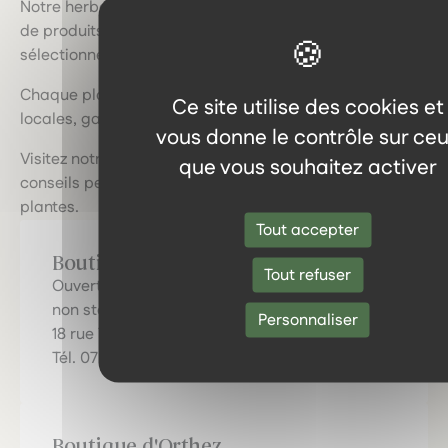
Notre herboristerie vous invite à explorer une gamme
de produits naturels de qualité, soigneusement
sélectionnés.
Chaque plante, extrait et huile est issu de sources
Ce site utilise des cookies et
locales, garantissant fraîcheur et efficacité.
vous donne le contrôle sur ce
Visitez notre boutique physique pour bénéficier de
que vous souhaitez activer
conseils personnalisés et découvrir le pouvoir des
plantes.
Tout accepter
Boutique de Pau
Tout refuser
Ouverture du mardi au samedi de 10 h à 19 h
non stop !
Personnaliser
18 rue Tran, 64000 Pau
Tél. 07 80 91 68 10
Boutique d'Orthez