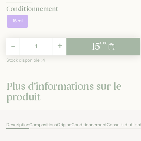
Conditionnement
15 ml
15,00 €
-
+
15
€ 00
TTC
Stock disponible :
4
Plus d'informations sur le
produit
Description
Compositions
Origine
Conditionnement
Conseils d'utilisa