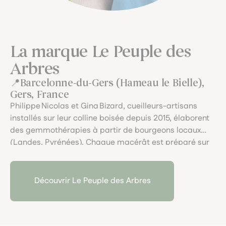
La marque Le Peuple des
Arbres
Barcelonne-du-Gers (Hameau le Bielle),
Gers, France
Philippe Nicolas et Gina Bizard, cueilleurs-artisans
installés sur leur colline boisée depuis 2015, élaborent
des gemmothérapies à partir de bourgeons locaux
(Landes, Pyrénées). Chaque macérât est préparé sur
place avec cognac biodynamique, eau de source et
miel, dans une approche vibratoire et respectueuse,
en dialogue avec "le peuple des arbres".
Découvrir Le Peuple des Arbres