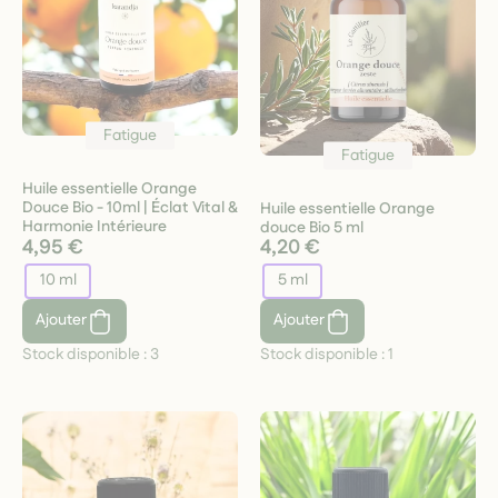
Fatigue
Fatigue
Huile essentielle Orange
Douce Bio - 10ml | Éclat Vital &
Huile essentielle Orange
Harmonie Intérieure
douce Bio 5 ml
4,95 €
4,20 €
10 ml
5 ml
Ajouter
Ajouter
Stock disponible :
3
Stock disponible :
1