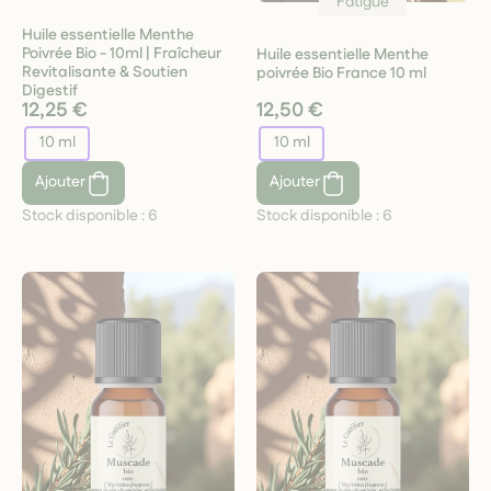
Fatigue
Huile essentielle Menthe
Poivrée Bio - 10ml | Fraîcheur
Huile essentielle Menthe
Revitalisante & Soutien
poivrée Bio France 10 ml
Digestif
12,25 €
12,50 €
10 ml
10 ml
Ajouter
Ajouter
Stock disponible :
6
Stock disponible :
6