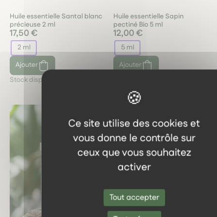
Huile essentielle Santal blanc
Huile essentielle Sapin
précieuse 2 ml
pectiné Bio 5 ml
17,50 €
12,00 €
2 ml
5 ml
Ajouter
Ajouter
Stock disponible :
1
Stock disponible :
2
Ce site utilise des cookies et
vous donne le contrôle sur
ceux que vous souhaitez
activer
Tout accepter