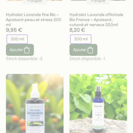
Fatigue
Fatigue
Hydrolat Lavande fine Bio –
Hydrolat Lavande officinale
Apaisant peau et stress 200
Bio France – Apaisant,
ml
cutané et nerveux 200ml
9,95 €
8,20 €
200 ml
200 ml
Ajouter
Ajouter
Stock disponible :
2
Stock disponible :
1