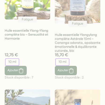
Fatigue
Fatigue
Huile essentielle Ylang-Ylang
complète bio – Sensualité et
Huile essentielle Ylangylang
Harmonie
complète Astérale 10ml –
Cananga odorata, apaisante
émotionnelle & équilibrante
cutanée, bio
12,75 €
15,70 €
10 ml
10 ml
Ajouter
Ajouter
Stock disponible :
7
Stock disponible :
2