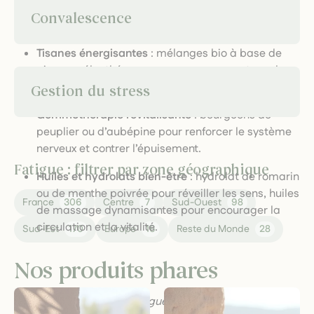
progressive
Convalescence
Tisanes énergisantes
: mélanges bio à base de
ginseng, éleuthérocoque, guarana ou astragale
pour stimuler le tonus.
Gestion du stress
Gemmothérapie revitalisante
: bourgeons de
peuplier ou d’aubépine pour renforcer le système
nerveux et contrer l’épuisement.
Fatigue : filtrer par zone géographique
Huiles et hydrolats bien-être
: hydrolat de romarin
ou de menthe poivrée pour réveiller les sens, huiles
France
306
Centre
7
Sud-Ouest
98
de massage dynamisantes pour encourager la
circulation et la vitalité.
Sud-Est
170
Europe
16
Reste du Monde
28
Nos produits phares
Infusion tonicité & fatigue
: formulation stimulante