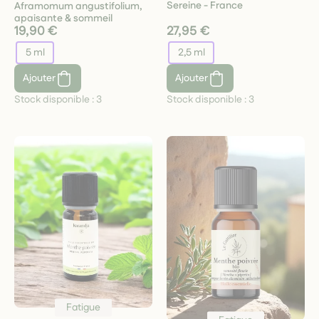
Sereine - France
Aframomum angustifolium,
apaisante & sommeil
19,90 €
27,95 €
5 ml
2,5 ml
Ajouter
Ajouter
Stock disponible :
3
Stock disponible :
3
Fatigue