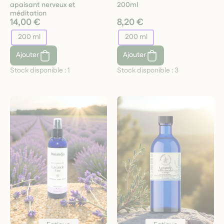
apaisant nerveux et
200ml
méditation
14,00 €
8,20 €
200 ml
200 ml
Ajouter
Ajouter
Stock disponible :
1
Stock disponible :
3