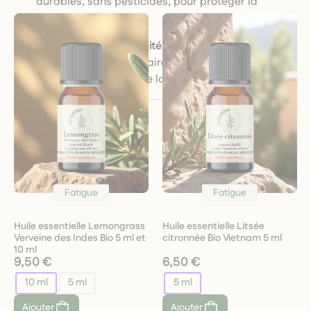
durables, sans pesticides, pour protéger la
biodiversité.
Authenticité & durabilité
: chaque produit raconte
l’histoire d’un savoir-faire naturel, pensé pour le
respect du corps et de la Terre.
Fatigue
Fatigue
Huile essentielle Lemongrass
Huile essentielle Litsée
Verveine des Indes Bio 5 ml et
citronnée Bio Vietnam 5 ml
10 ml
9,50 €
6,50 €
10 ml
5 ml
5 ml
Ajouter
Ajouter