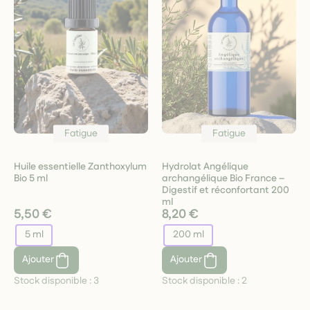
Fatigue
Fatigue
Huile essentielle Zanthoxylum
Hydrolat Angélique
Bio 5 ml
archangélique Bio France –
Digestif et réconfortant 200
ml
5,50 €
8,20 €
5 ml
200 ml
Ajouter
Ajouter
Stock disponible :
3
Stock disponible :
2