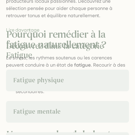
producteurs locaux passionnés. Découvrez une
sélection pensée pour aider chaque personne à
retrouver tonus et équilibre naturellement.
Lire davantage
Pourquoi remédier à la
fatigue naturellement ?
Découvrez dans la catégorie
Fatigue
Le stress, les rythmes soutenus ou les carences
peuvent conduire à un état de
fatigue
. Recourir à des
remèdes naturels signifie :
Fatigue physique
Recharger les ressources énergétiques sans effets
secondaires.
Soutenir l’organisme en douceur et durablement.
Fatigue mentale
Participer à un mode de vie sain et équilibré.
Une approche globale et