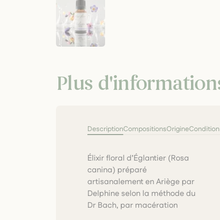
Plus d'information
Description
Compositions
Origine
Conditio
Élixir floral d’Églantier (Rosa
solaire des fleurs fraîches puis
canina) préparé
dilution dans cognac
artisanalement en Ariège par
biologique. Flacon verre ambré
Delphine selon la méthode du
Dr Bach, par macération