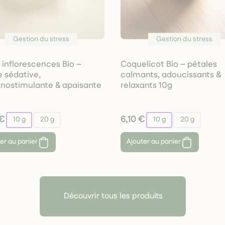
Gestion du stress
Gestion du stress
l inflorescences Bio –
Coquelicot Bio – pétales
e sédative,
calmants, adoucissants &
ostimulante & apaisante
relaxants 10g
 €
6,10 €
10 g
20 g
10 g
20 g
er au panier
Ajouter au panier
Découvrir tous les produits