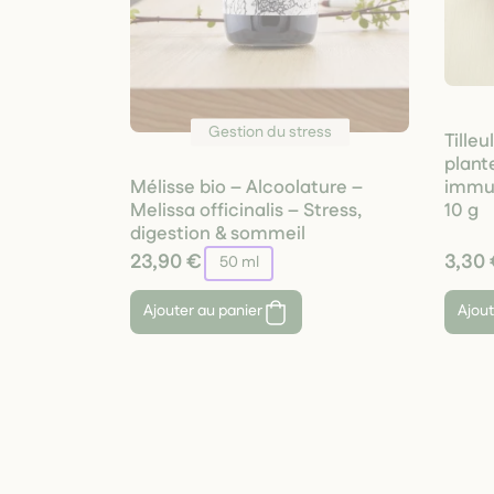
Gestion du stress
Tilleu
plant
immun
Mélisse bio – Alcoolature –
10 g
Melissa officinalis – Stress,
digestion & sommeil
23,90 €
3,30
50 ml
Ajouter au panier
Ajout