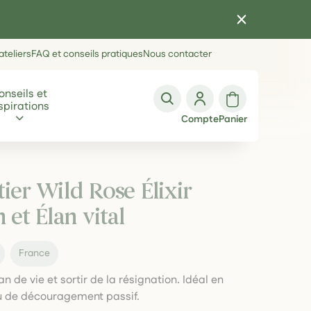
teliers
FAQ et conseils pratiques
Nous contacter
onseils et
spirations
Compte
Panier
ier Wild Rose Élixir
 et Élan vital
France
élan de vie et sortir de la résignation. Idéal en
u de découragement passif.