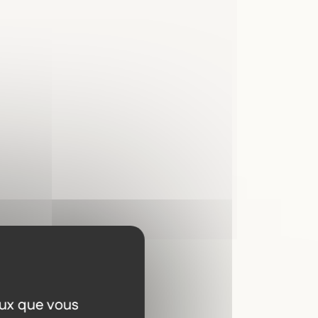
ilibre émotionnel
à travers les
d’autres préparations du jardin.
fondément humaine
, en accord avec
proposer ses élixirs floraux,
avec patience.
eux que vous