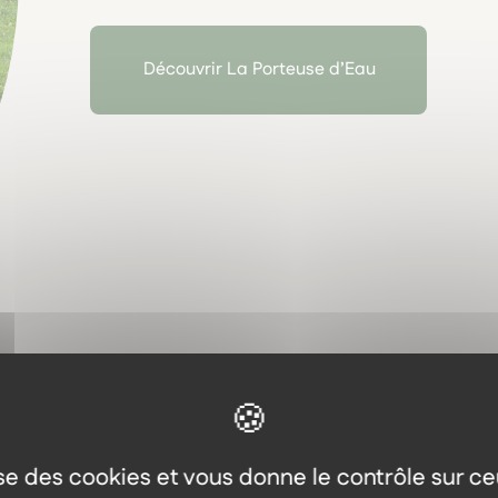
relie
la sagesse des plantes médicinales et l’équ
ÉLIXIRS FLORAUX selon la méthode du Dr Bach et 
Sa démarche est
ancrée, respectueuse, et pro
Découvrir La Porteuse d’Eau
notre vision de l’herboristerie sensible.
Dans notre herboristerie, nous sommes heureux de 
gemmothérapie et plantes cultivées ou cueillies 
lise des cookies et vous donne le contrôle sur c