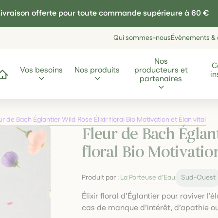
ivraison offerte pour toute commande supérieure à 60 €
Qui sommes-nous
Évènements & a
Nos
C
Vos besoins
Nos produits
producteurs et
in
ccueil
partenaires
ur de Bach Églantier Wild Rose Élixir floral Bio Motivation et Élan vital
Fleur de Bach Églant
floral Bio Motivation
Produit par :
La Porteuse d’Eau
Sud-Ouest
Élixir floral d’Églantier pour raviver l’
cas de manque d’intérêt, d’apathie o