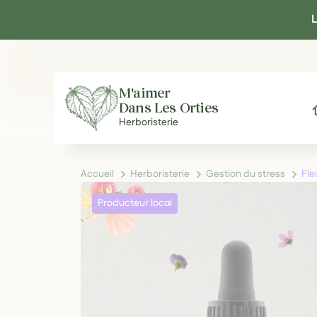
Panneau de gestion des cookies
L
M'aimer
Dans Les Orties
A
Herboristerie
Accueil
Herboristerie
Gestion du stress
Fle