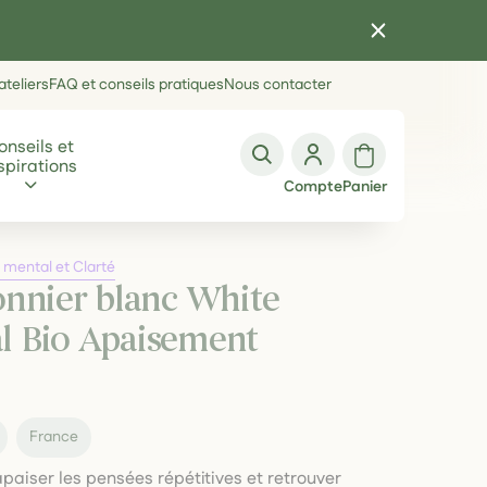
teliers
FAQ et conseils pratiques
Nous contacter
onseils et
spirations
Compte
Panier
 mental et Clarté
onnier blanc White
al Bio Apaisement
France
apaiser les pensées répétitives et retrouver