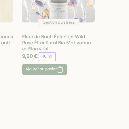
Gestion du stress
euries
Fleur de Bach Églantier Wild
anti-
Rose Élixir floral Bio Motivation
et Élan vital
9,90 €
10 ml
Ajouter au panier