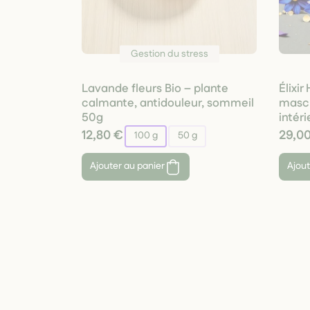
Gestion du stress
Lavande fleurs Bio – plante
Élixi
calmante, antidouleur, sommeil
mascu
50g
intéri
12,80 €
29,0
100 g
50 g
Ajouter au panier
Ajout