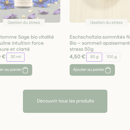
Gestion du stress
Gestion du stress
r Homme Sage bio vitalité
Eschscholtzia sommités fl
line intuition force
Bio – sommeil apaisement 
eure et clarté
stress 50g
0 €
4,50 €
30 ml
50 g
100 g
er au panier
Ajouter au panier
Découvrir tous les produits