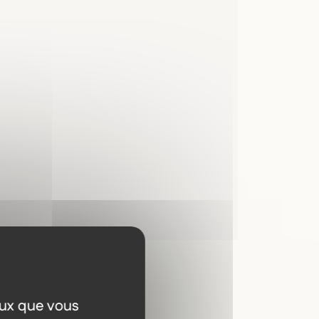
ilibre émotionnel
à travers les
d’autres préparations du jardin.
fondément humaine
, en accord avec
proposer ses élixirs floraux,
avec patience.
eux que vous