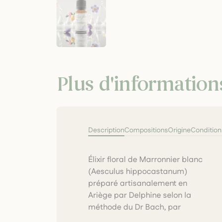
Plus d'information
Description
Compositions
Origine
Conditio
Élixir floral de Marronnier blanc
macération solaire des fleurs
(Aesculus hippocastanum)
fraîches puis dilution dans
préparé artisanalement en
cognac biologique. Flacon
Ariège par Delphine selon la
verre ambré 10 ml avec
méthode du Dr Bach, par