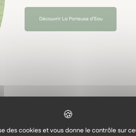
relie
la sagesse des plantes médicinales et l’équ
ÉLIXIRS FLORAUX selon la méthode du Dr Bach et 
Sa démarche est
ancrée, respectueuse, et pro
Découvrir La Porteuse d’Eau
notre vision de l’herboristerie sensible.
Dans notre herboristerie, nous sommes heureux de 
gemmothérapie et plantes cultivées ou cueillies 
lise des cookies et vous donne le contrôle sur c