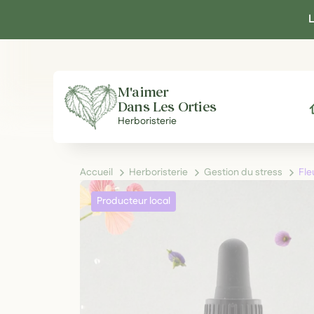
Panneau de gestion des cookies
L
M'aimer
Dans Les Orties
A
Herboristerie
Accueil
Herboristerie
Gestion du stress
Fle