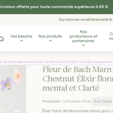
ivraison offerte pour toute commande supérieure à 60 €
Qui sommes-nous
Évènements & a
Nos
C
Vos besoins
Nos produits
producteurs et
in
ccueil
partenaires
ur de Bach Marronnier blanc White Chestnut Élixir floral Bio Apaisement
Fleur de Bach Marr
Chestnut Élixir flor
mental et Clarté
Produit par :
La Porteuse d’Eau
Sud-Ouest
Élixir floral de Marronnier blanc pour 